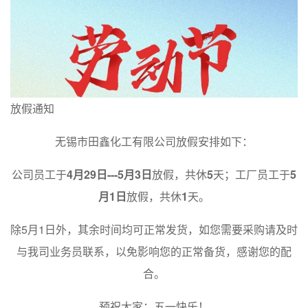
放假通知
无锡市田鑫化工有限公司放假安排如下：
公司员工于
4月29日---5月3日
放假，共休
5
天；工厂员工于
5
月1日
放假，共休
1
天。
除5月1日外，其余时间均可正常发货，如您需要采购请及时
与我司业务员联系，以免影响您的正常备货，感谢您的配
合。
预祝大家：五一快乐！