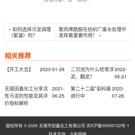
« 如何选择污泥调理
聚丙烯酰胺在纺织厂废水处理中
（絮凝）剂？
发挥着重要作用！ »
相关推荐
【开工大吉】
2023-01-28
二沉池为什么经常浮
2022-
泥、翻泥？
05-21
无锡田鑫化工分享活
2021-
第二十二届*染料展
2023-
性污泥的性能及其评
06-25
进行中
07-26
价指标解析
版权所有 © 2026 无锡市田鑫化工有限公司
苏ICP备09056722号-1
技术支持：
企拓网络