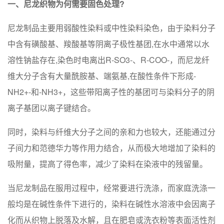
一、尼龙织物为何需要固色处理?
尼龙制品主要用弱酸性染料或中性染料染色，由于染料分子
中含有磺酸基、羧酸基等阴离子极性基团,在水中通常以水
溶性钠盐存在,染色时电离出R-SO3-、R-COO-，而尼龙纤
维大分子含有大量酰胺基、端氨基,在酸性条件下形成-
NH2+-和-NH3+，这些带阳离子性的基团可与染料分子的阴
离子基团以离子键结合。
同时，染料与纤维大分子之间的亲和力也较大，还能通过分
子间力和范德华力等作用力结合，从而极大地增加了染料的
吸附量，提高了得色率，减少了染料在染液中的残留量。
当尼龙制品在服用过程中，经常要进行洗涤，而家庭洗涤一
般均是在碱性条件下进行的，染料在碱性水溶液中会因离子
化而从织物上脱落及水解，且在肥皂或洗衣粉等表面活性剂