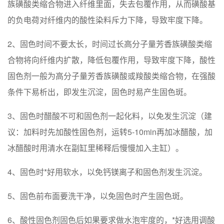
族磺酸类缩合物进入纤维里面，失去包覆作用，从而磺酸基
的负电荷对纤维内的酸性染料斥力下降，导致牢度下降。
2、固色时间不要太长，时间过长高分子量芳香族磺酸类缩
合物将向纤维内扩散，降低包覆作用，导致牢度下降，酸性
固色剂一般为高分子量芳香族磺酸或羧酸类缩合物，在强酸
条件下易析出，即发生沉淀，固色时易产生固色斑。
3、固色时醋酸不可和固色剂一起化料，以免发生沉淀（建
议：加料时先加酸性固色剂，运转5-10min再加冰醋酸，加
冰醋酸时用清水在副缸里稀释后慢慢加入主缸）。
4、固色时*好用软水，以免钙镁离子和固色剂发生沉淀。
5、固色前布面要洗干净，以免固色时产生固色斑。
6、酸性固色剂固色后如果要求做水泡牢度的，*好选用调酸