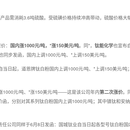
产品需消耗3.6吨硫酸。受硫磺价格持续冲高带动，硫酸价格
提价：
国内涨1000元/吨，*涨150美元/吨
。同*，
钛能化学
也宣布自
也同步发函，国内上调1000元/吨、*上调150美元/吨。
自当日起，道恩牌钛白粉国内上调1000元/吨、*上调150美元/吨
1000元/吨、*涨150美元/吨——这是该公司年内
第二次涨价
。
函，分别对其系列钛白粉国内上调1000元/吨；其中镇钛和安纳达
责任公司同样于6月8日发函：国城钛业自当日起各型号钛白粉国内上