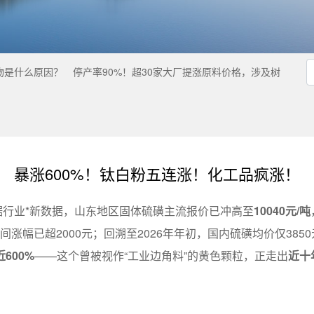
物是什么原因？
停产率90​%！超30家大厂提涨原料价格，涉及树
暴涨600%！钛白粉五连涨！化工品疯涨！
据行业*新数据，山东地区固体硫磺主流报价已冲高至
10040元/吨
涨幅已超2000元；回溯至2026年年初，国内硫磺均价仅3850
600%
——这个曾被视作“工业边角料”的黄色颗粒，正走出
近十