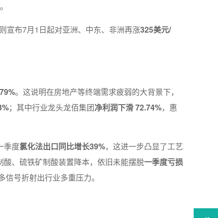
。
则宣布7月1日起对亚洲、中东、非洲再涨
325美元/
79%
。这说明在房地产等终端需求疲弱的大背景下，
3%
；其中行业龙头龙佰集团
净利润下滑 72.74%
，惠
一季度
氯化法出口同比增长39%
，这进一步凸显了工艺
制酸、硫铁矿制酸装置降本，依旧未能摆脱
一季度亏损
诸多信号折射出行业多重压力。