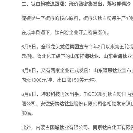
二、钛白粉被迫跟涨：涨价函密集发出，落地却遇冷
硫磺是生产硫酸的核心原料，硫酸法钛白粉每生产1吨
在成本倒逼下，钛白粉企业开启密集涨价。
6月5日，全球龙头
龙佰集团
宣布今年3月以来第五轮
元/吨。鲁北化工旗下的
山东祥海钛业、山东金海钛业
6月6日，又有两家企业正式发函：
山东道恩钛业
宣布
内涨1000元/吨、出口涨150美元/吨。
6月8日，
坤彩科技
再次出手，TiOEX系列钛白粉国内涨
限公司、安徽
安纳达钛业
股份有限公司也相继发布调价
涨幅。
此外，内蒙古
国城钛业
有限公司、
南京钛白化工
有限