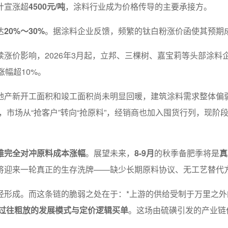
计宣涨超
4500元/吨
，涂料行业成为价格传导的主要承接方。
达
20%～30%
。据涂料企业反馈，频繁的钛白粉涨价函使其预期
涨价影响，2026年3月起，立邦、三棵树、嘉宝莉等头部涂料
幅超10%。
地产新开工面积和竣工面积尚未明显回暖，建筑涂料需求整体偏
，市场从“抢客户”转向“抢原料”，经销商也加入囤货行列，现
难完全对冲原料成本涨幅
。展望未来，
8-9月
的秋季备肥季将是
真
将迎来一轮真正的生存洗牌——缺少长期原料协议、无工艺替代
经形成。而这条链的脆弱之处在于：*上游的供给受制于万里之外
过往粗放的发展模式与定价逻辑买单
。这场由硫磺引发的产业链