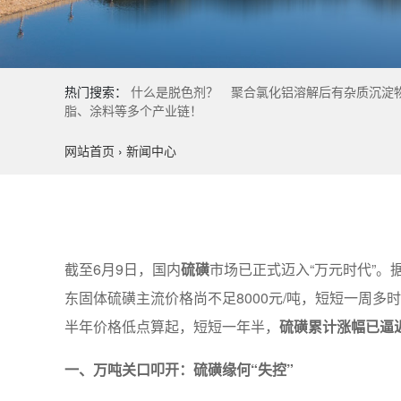
热门搜索：
什么是脱色剂？
聚合氯化铝溶解后有杂质沉淀
脂、涂料等多个产业链！
网站首页
›
新闻中心
截至6月9日，国内
硫磺
市场已正式迈入“万元时代”。
东固体硫磺主流价格尚不足8000元/吨，短短一周多时间
半年价格低点算起，短短一年半，
硫磺累计涨幅已逼近
一、万吨关口叩开：硫磺缘何“失控”