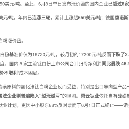
150美元/吨。至此，6月8日单日发布涨价函的国内企业已
超过6家
0美元/吨
，年内已
连涨三轮
，累计上涨超
650美元/吨
；德国
康诺斯
白粉涨价函。
白粉基准价仅为16720元/吨，较月初的17200元/吨反而
下跌了2.
季度，国内 8 家主流钛白粉上市公司合计归母净利润
同比暴跌 46.
价不增利
”成本困局。
硫磺原料的氯化法钛白粉企业反而受益，特别是出口导向型产品
酸法企业则普遍陷入“越涨越亏”
的怪圈。
惠云钛业
依托自有硫磺
钛业计划，更因中小股东88%反对票而于6月1日正式终止——