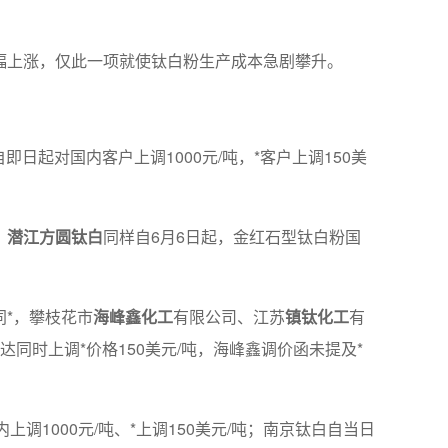
大幅上涨，仅此一项就使钛白粉生产成本急剧攀升。
即日起对国内客户上调1000元/吨，*客户上调150美
；
潜江方圆钛白
同样自6月6日起，金红石型钛白粉国
同*，攀枝花市
海峰鑫化工
有限公司、江苏
镇钛化工
有
同时上调*价格150美元/吨，海峰鑫调价函未提及*
调1000元/吨、*上调150美元/吨；南京钛白自当日