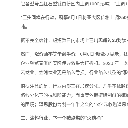
起各型号金红石型钛白粉国内上调1000元/吨、*上调
*巨头同样在行动。
科慕
6月1日将亚太区价格上调
25
吨
。
据不完全统计，短短数日内市场上已出现
超过20封
钛
然而，
涨价函不等于到手价
。6月8日*新数据显示，钛
企业频繁宣涨的实际传导效果大打折扣。2026 年一
云钛业、金浦钛业更是陷入亏损。行业陷入典型的“
涨
值得注意的是，行业内部正在加速分化。几乎不依赖
路线分化下的抗风险能力；而重度依赖硫磺制酸的
硫
的困境；
道恩股份
筹划一年半之久的13亿元收购道恩
三、涂料行业：下一个被点燃的“火药桶”