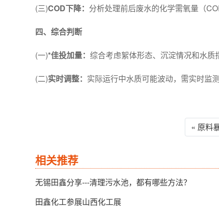
(三)
COD下降：
分析处理前后废水的化学需氧量（CO
四、综合判断
(一)
*佳投加量：
综合考虑絮体形态、沉淀情况和水质
(二)
实时调整：
实际运行中水质可能波动，需实时监
« 原料
相关推荐
无锡田鑫分享---清理污水池，都有哪些方法？
田鑫化工参展山西化工展