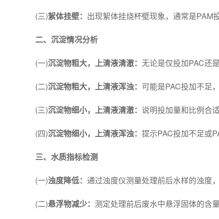
(三)
絮体挂壁：
出现絮体挂烧杯壁现象，通常是PAM
二、沉淀情况分析
(一)
沉淀物粗大，上清液清澈：
无论是仅投加PAC还
(二)
沉淀物粗大，上清液浑浊：
可能是PAC投加不足，
(三)
沉淀物细小，上清液清澈：
说明投加量和比例合
(四)
沉淀物细小，上清液浑浊：
提示PAC投加不足或P
三、水质指标检测
(一)
浊度降低：
通过浊度仪测量处理前后水样的浊度
(二)
悬浮物减少：
测定处理前后废水中悬浮固体的含