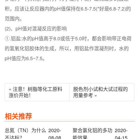
积，应该让反应器内的pH值保持在6.5-7.5(*好是6.8-7.2)的
范围内。
(2)、pH值对混凝反应的影响
①.铝盐:水的pH值高于8.0或低于5.0时，都会影响带正电荷
的氢氧化铝胶体的生成，所以，用铝盐作混凝剂时，水的
pH值应为6.5~7.5。
« 注意！树脂等化工原料
脱色剂小试和大试过程的
涨价开始！
用量参考 »
相关推荐
总氮（TN）为什么
2020-
聚合氯化铝的多功
2020-
不达标？
08-08
能效果
04-15