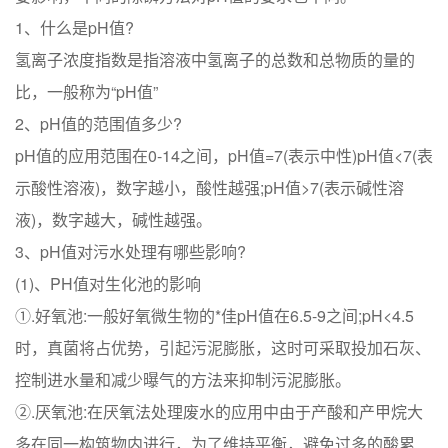
1、什么是pH值?
氢离子浓度指数是指溶液中氢离子的总数和总物质的量的
比，一般称为“pH值”
2、pH值的范围值多少?
pH值的应用范围在0-14之间，pH值=7(表示中性)pH值<7(表
示酸性溶液)，数字越小，酸性越强;pH值>7(表示碱性溶
液)，数字越大，碱性越强。
3、pH值对污水处理有哪些影响?
(1)、PH值对生化池的影响
①.好氧池:一般好氧微生物的*佳pH值在6.5-9之间;pH<4.5
时，真菌将占优势，引起污泥膨胀，这时可采取投加石灰、
控制进水量和减少曝气的方法来抑制污泥膨胀。
②.厌氧池:在厌氧法处理废水的应用中由于产酸和产甲烷大
多在同一构筑物内进行，为了维持平衡，避免过多的酸累