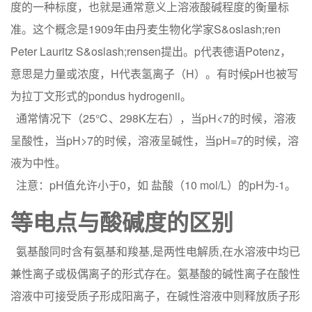
度的一种标度，也就是通常意义上溶液酸碱程度的衡量标
准。这个概念是1909年由丹麦生物化学家S&oslash;ren
Peter Lauritz S&oslash;rensen提出。p代表德语Potenz，
意思是力量或浓度，H代表氢离子（H）。有时候pH也被写
为拉丁文形式的pondus hydrogenii。
通常情况下（25℃、298K左右），当pH<7的时候，溶液
呈酸性，当pH>7的时候，溶液呈碱性，当pH=7的时候，溶
液为中性。
注意：pH值允许小于0，如 盐酸（10 mol/L）的pH为-1。
等电点与酸碱度的区别
氨基酸同时含有氨基和羧基,是两性电解质,在水溶液中均已
兼性离子或极偶离子的形式存在。氨基酸的碱性离子在酸性
溶液中可接受质子形成阳离子，在碱性溶液中则释放质子形