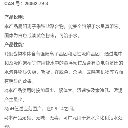
CAS
号
：
26062-79-3
产品说明：
本产品属阳离子季铵盐聚合物，能完全溶解于水呈真溶液。
固体为白色或淡黄色粉末，可溶于水。
产品性能：
1)聚合物本体含有强阳离子基团和活性吸附基团，通过电中
和及吸附架桥等作用使水中的悬浮颗粒及含有负电荷基因的
水溶性物质失稳、絮凝，在脱色、杀菌、去除有机物等方面
有明显的效果。
2)本产品使用时投加量少、絮体大、沉速快及余浊低、污泥
产生量少。
3)pH值适应范围广，在0.5-14之间。
4)本产品无臭、无味、无毒，可广泛用于源水净化和污水处
理。