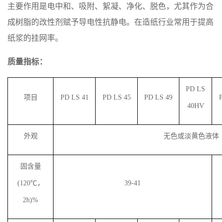
主要作用是电中和、吸附、絮凝、净化、脱色，尤其作为合
成树脂的改性剂赋予导电性抗静电。在造纸行业常用于提高
纸浆的挂网率。
质量指标：
PD LS
项目
PD LS 4
1
PD LS 45
PD LS 49
40HV
外观
无色或淡黄色液体
固
含
量
(120
℃，
39-41
2h)%