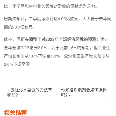
比，化学品和材料业务领域对盈收的贡献尤为乏力。
巴斯夫预计，二季度净收益达4.99亿欧元，大大低于去年同
期的20.9亿欧元。
此外，
巴斯夫调整了对2023年全球经济环境的预测：
预计
全年全球GDP增长2.0%，高于此前1.6%的预期；但工业生
产增长预期从1.8%下调至1.0%；全球化工生产增长预期从
2.0%下调至零。
« 去除污水氨氮的方法有
你知道消泡剂要如何选择
哪些?
吗? »
相关推荐