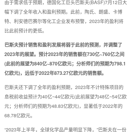
由于需求低于预期，德国化工巨头巴斯夫(BASF)7月12日大
幅下调了全年收入和盈利预期。此前，陶氏、朗盛、卡博
特、利安德巴赛尔等化工企业发布预警，2023年的盈利将
比此前预计的更低。
巴斯夫预计销售和盈利发展将弱于此前的预测，并调整了
2023年的展望。预计2023年的销售额在730亿~760亿之间
(此前的展望为840亿~870亿欧元；分析师们的预期为798.1
亿欧元)，远低于2022年873.27亿欧元的销售额。
巴斯夫还下调了全年的盈利预期，2023年不计特殊项目的
息税前收益预计为40亿~44亿欧元(此前展望为48亿~54亿欧
元；分析师们的预期为48.83亿欧元)，显著低于2022年的
68.78亿欧元。
“2023年上半年，全球化学品产量明显下降，”巴斯夫在一份