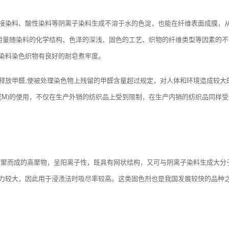
接染料、酸性染料等阴离子染料生成不溶于水的色淀，也能在纤维表面成膜，从
用量随染料的化学结构、色泽的深浅、固色的工艺、织物的纤维类型等因素的不
染料染色织物有良好的耐皂煮牢度。
放甲醛,使被处理染色物上残留的甲醛含量超过规定，对人体和环境造成较大的影响
(或M)的使用，不仅在生产外销的纺织品上受到限制，在生产内销的纺织品同
缩聚而成的高聚物，呈阳离子性，既具有网状结构，又可与阴离子染料生成大分
力较大，因此用于浸渍法时吸尽率较高。这类固色剂也是我国发展较快的品种