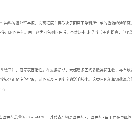
酸性染料的湿处理牢度，提高程度主要取决于阴离子染料所生成的色淀的溶解度
较早期使用的固色剂。由于这类固色剂固色后，虽然热水(水浸)牢度有所提高，
（季铵基），但无表面活性。在发展初期，大都属多乙烯多胺类衍生物，亦有以
直接染料的耐洗色牢度，对色光及日晒牢度的影响较小。这类固色剂和铜盐混合
较少。
，占固色剂总量的70%～80% ，其代表产物是固色剂Y。固色剂Y由于存在甲