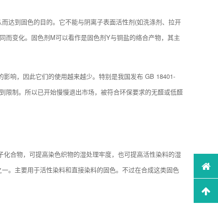
而达到固色的目的。它不能与阴离子表面活性剂(如洗涤剂、拉开
同而变化。固色剂M可以看作是固色剂Y与铜盐的络合产物，其主
，因此它们的使用越来越少。特别是我国发布 GB 18401-
样受到限制。所以已开始慢慢退出市场，被符合环保要求的无醛或低醛
子化合物，可提高染色织物的湿处理牢度，也可提高活性染料的湿
之一。主要用于活性染料和直接染料的固色。不过在合成这类固色