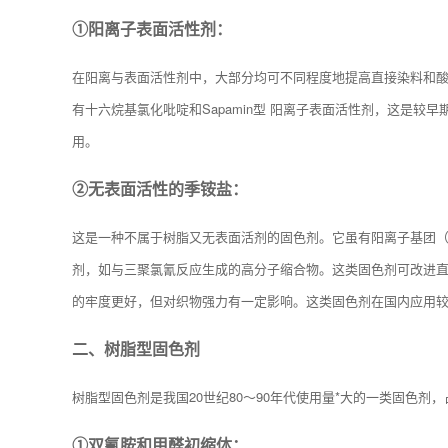
①阳离子表面活性剂：
在阳离与表面活性剂中，大部分均可不同程度地提高直接染料和
有十六烷基氯化吡啶和Sapamin型 阳离子表面活性剂，这是
用。
②无表面活性的季铵盐：
这是一种不属于树脂又无表面活剂的固色剂。它虽有阳离子基团
剂，如与三聚氯氰反应生成的高分子缩合物。这类固色剂可改进
的牢度更好，但对织物强力有一定影响。这类固色剂在国内应用
二、树脂型固色剂
树脂型固色剂是我国20世纪80～90年代使用量*大的一类固色剂
①双氰胺和甲醛初缩体：