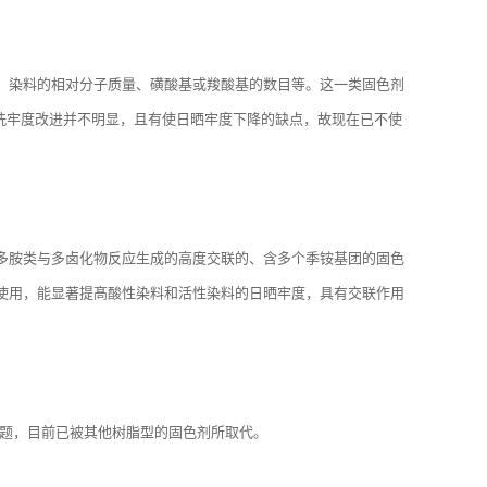
、染料的相对分子质量、磺酸基或羧酸基的数目等。这一类固色剂
但皂洗牢度改进并不明显，且有使日晒牢度下降的缺点，故现在已不使
多胺类与多卤化物反应生成的高度交联的、含多个季铵基团的固色
使用，能显著提髙酸性染料和活性染料的日晒牢度，具有交联作用
醛问题，目前已被其他树脂型的固色剂所取代。