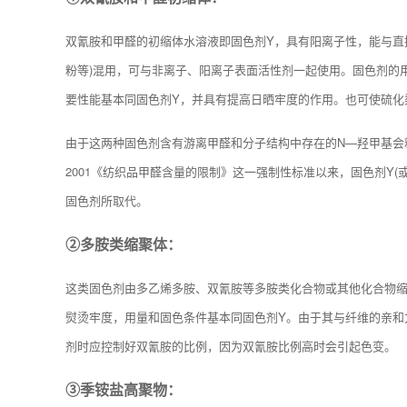
双氰胺和甲醛的初缩体水溶液即固色剂Y，具有阳离子性，能与直
粉等)混用，可与非离子、阳离子表面活性剂一起使用。固色剂的
要性能基本同固色剂Y，并具有提高日晒牢度的作用。也可使硫化
由于这两种固色剂含有游离甲醛和分子结构中存在的N—羟甲基会释
2001《纺织品甲醛含量的限制》这一强制性标准以来，固色剂Y
固色剂所取代。
②多胺类缩聚体：
这类固色剂由多乙烯多胺、双氰胺等多胺类化合物或其他化合物
熨烫牢度，用量和固色条件基本同固色剂Y。由于其与纤维的亲和
剂时应控制好双氰胺的比例，因为双氰胺比例高时会引起色变。
③季铵盐高聚物：