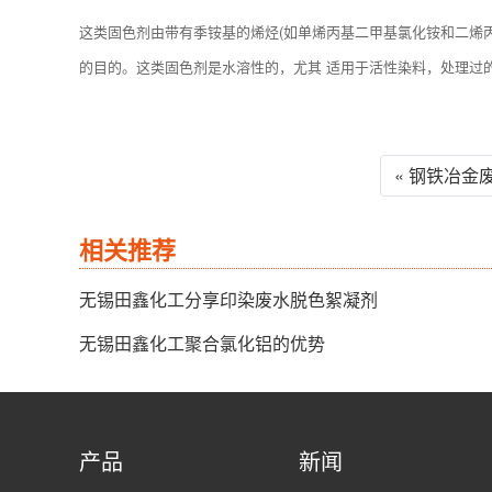
这类固色剂由带有季铵基的烯烃(如单烯丙基二甲基氯化铵和二烯
的目的。这类固色剂是水溶性的，尤其 适用于活性染料，处理过
« 钢铁冶
相关推荐
无锡田鑫化工分享印染废水脱色絮凝剂
无锡田鑫化工聚合氯化铝的优势
产品
新闻