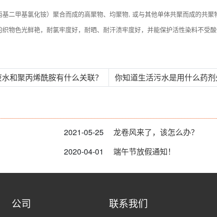
丙基二甲基氯化铵）聚合而成的高聚物、均聚物, 或与其他单体共聚而成的共
的织物色光鲜艳，耐氯牢度好，耐晒、耐汗渍牢度好，并能保护活性染料不受
金废水和聚丙烯酰胺有什么关联？
你知道生活污水是用什么药剂处
2021-05-25
龙卷风来了，该怎么办？
2020-04-01
端午节放假通知！
公司
联系我们