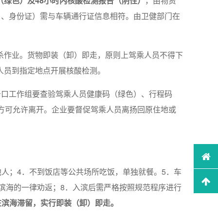
（绿色）及48小时内核酸检测报告（阴性）
，由物资
名、身份证）需与车辆通行证信息相符。由卫健部门在
杀作业。货物即装（卸）即走，原则上驾乘人员不得下
人员到指定地点开展核酸检测。
卡口工作组要查验驾乘人员健康码（绿色）、行程码
方可允许离开。企业要督促驾乘人员离扬回原住地或
人；4．不到饭店等公共场所吃饭，单独就餐。5．车
滨海的一律劝返；8．入滨后需严格按照规范程序进行
在滨海滞留，实行即装（卸）即走。