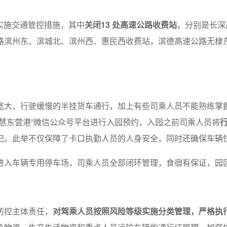
站实施交通管控措施，其中
关闭13 处高速公路收费站
，分别是长深
路滨州东、滨城北、滨州西、惠民西收费站，滨德高速公路无棣
宽大、行驶缓慢的半挂货车通行，加上有些司乘人员不能熟练掌
慧东营港”微信公众号平台进行入园预约，入园之前司乘人员将
记。此举不仅保障了卡口执勤人员的人身安全，同时还确保车辆
进入车辆专用停车场，司乘人员全部闭环管理，食宿有保证，园
防控主体责任，
对驾乘人员按照风险等级实施分类管理，严格执行