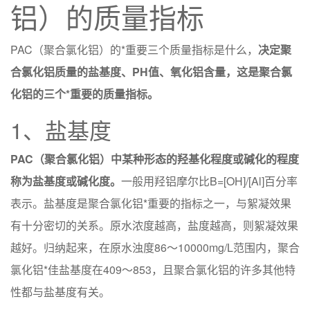
铝）的质量指标​
PAC（聚合氯化铝）的*重要三个质量指标是什么，
决定聚
合氯化铝质量的盐基度、PH值、氧化铝含量，这是聚合氯
化铝的三个*重要的质量指标。
1、盐基度
PAC（聚合氯化铝）中某种形态的羟基化程度或碱化的程度
称为盐基度或碱化度。
一般用羟铝摩尔比B=[OH]/[Al]百分率
表示。盐基度是聚合氯化铝*重要的指标之一，与絮凝效果
有十分密切的关系。原水浓度越高，盐度越高，则絮凝效果
越好。归纳起来，在原水浊度86～10000mg/L范围内，聚合
氯化铝*佳盐基度在409～853，且聚合氯化铝的许多其他特
性都与盐基度有关。