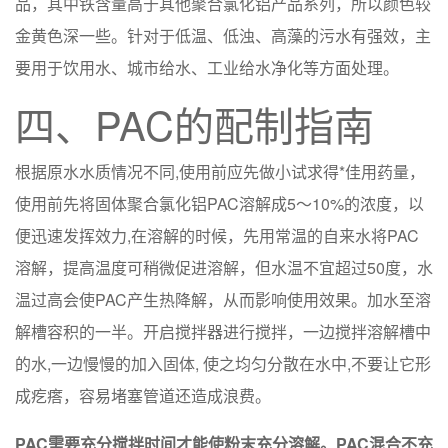
品，其中铁含量高于其他聚合氯化铝产品系列，所以颜色较
金黄色深一些。针对于低温、低浊、高藻的污水有强效，主
要用于饮用水、城市给水、工业给水净化等方面处理。
四、PAC的配制指南
根据原水水质情况不同,使用前应先做小试求得*佳用药量，
使用前先将固体聚合氯化铝PAC溶解成5～10%的浓度，以
便迅速发挥效力,在溶解的时候，先用常温的自来水将PAC
溶解，提高温度可稍微促进溶解，但水温不宜超过50度，水
温过高会使PAC产生热降解，从而影响使用效果。加水至溶
解槽容积的一半。开启搅拌器进行搅拌，一边搅拌溶解槽中
的水,一边慢慢的加入固体, 使之均匀分散在水中,不要让它形
成疙瘩，容易堵塞管道还造成浪费。
PAC需要充分搅拌时间才能使粉末充分溶解。PAC混合不充