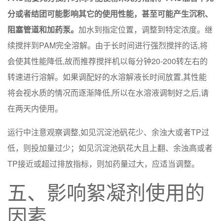
分或者结团可能影响其它的使用性能，甚至可能产生沉积、
阻塞管道和加药泵。
加水到指定位置，调整到特定浓度。继
续搅拌到PAM完全溶解。由于长时间进行强烈搅拌的话,将
会使其性能降低,故而推荐搅拌机以每分钟20-200转左右的
转速进行溶解。如果调配好的水溶解液长时间放置,其性能
将会视水质的情况而逐渐降低,所以在水溶液调制好之后,请
在两天内使用。
运行中注意观察调整,如见沉淀池矾花少、余浊大或者TP过
低，则投加量过少；如见沉淀池矾花大且上翻、余浊高或者
TP接近或超过排放指标，则加药量过大，应适当调整。
五、影响絮凝剂使用的
因素