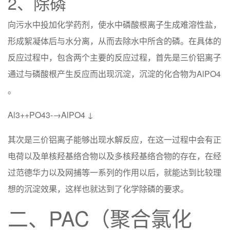
2、除磷
向污水中投加化学药剂，使水中磷酸根离子生成难溶性盐，
形成絮凝体后与水分离，从而去除水中所含的磷。在具体的
反应过程中，包含两个主要的反应过程，首先是三价铝离子
通过与磷酸根产生反应而出现沉淀，沉淀的化合物为AlPO4
。
Al3++PO43-→AlPO4 ↓
其次是三价铝离子能够出现水解反应，在这一过程中会有正
电荷以及单核羟基络合物以及多核羟基络合物的存在，在经
过范德华力以及网捕等一系列的作用以后，就能达到比较理
想的沉淀效果，这样也就达到了化学除磷的要求。
二、PAC（聚合氯化