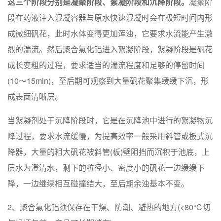
这三个阶段分别是凝聚阶段、絮凝阶段和沉降阶段。
凝聚阶
段在药液注入混凝容器与原水快速混凝时会在极短时间内形
成微细矾花，此时水体变得更加浑浊，它要求水流能产生激
烈的湍流。然后聚合氯化铝进入絮凝阶段，絮凝阶段是矾花
成长变粗的过程，要求适当的湍流程度和足够的停留时间
(10～15min)，至后期可观察到大量矾花聚集缓缓下沉，形
成表面清晰层。
当絮凝剂处于沉降阶段时，它是在沉降池中进行的絮凝物沉
降过程，要求水流缓慢，为提高效率一般采用斜管或板式沉
降器，大量的粗大矾花被斜管(板)壁阻挡而沉积于池底，上
层水为澄清水，剩下的粒径小、密度小的矾花一边缓缓下
降，一边继续相互碰撞结大，至后期余浊基本不变。
2、聚合氯化铝须保存在干燥、防潮、避热的地方(<80℃切