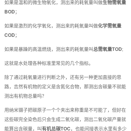
如果是温和的微生物氧化，测出来的耗氧量叫做
生物需氧量
BOD
；
如果是激烈的化学氧化，测出来的耗氧量叫做
化学需氧量
COD
；
如果是暴躁的高温燃烧，测出来的耗氧量叫
总需氧量TOD
;
这就是水处理各种标准里常见的几个指标。
除了通过耗氧量进行判断之外，还有另一种更加直接的思
路，吉然有机物的定义是含氮化合物，那测出含碳量不就能
测出有机物总量吗？
用纳米镊子把碳原子一个个夹出来称重是不可能了，但好在
这些碳完全染色后只会生成二氧化碳，测出二氧化碳产量就
能算出含碳量，叫
有机总碳TOC
，也能间接表示水里有多少