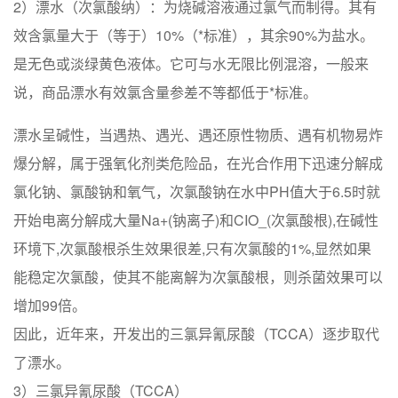
2）漂水（次氯酸纳）：为烧碱溶液通过氯气而制得。其有
效含氯量大于（等于）10%（*标准），其余90%为盐水。
是无色或淡绿黄色液体。它可与水无限比例混溶，一般来
说，商品漂水有效氯含量参差不等都低于*标准。
漂水呈碱性，当遇热、遇光、遇还原性物质、遇有机物易炸
爆分解，属于强氧化剂类危险品，在光合作用下迅速分解成
氯化钠、氯酸钠和氧气，次氯酸钠在水中PH值大于6.5时就
开始电离分解成大量Na+(钠离子)和CIO_(次氯酸根),在碱性
环境下,次氯酸根杀生效果很差,只有次氯酸的1%,显然如果
能稳定次氯酸，使其不能离解为次氯酸根，则杀菌效果可以
增加99倍。
因此，近年来，开发出的三氯异氰尿酸（TCCA）逐步取代
了漂水。
3）三氯异氰尿酸（TCCA）