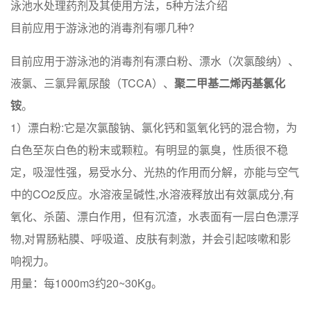
泳池水处理药剂及其使用方法，5种方法介绍
目前应用于游泳池的消毒剂有哪几种?
目前应用于游泳池的消毒剂有漂白粉、漂水（次氯酸纳）、
液氯、三氯异氰尿酸（TCCA）、
聚二甲基二烯丙基氯化
铵
。
1）漂白粉:它是次氯酸钠、氯化钙和氢氧化钙的混合物，为
白色至灰白色的粉末或颗粒。有明显的氯臭，性质很不稳
定，吸湿性强，易受水分、光热的作用而分解，亦能与空气
中的CO2反应。水溶液呈碱性,水溶液释放出有效氯成分,有
氧化、杀菌、漂白作用，但有沉渣，水表面有一层白色漂浮
物,对胃肠粘膜、呼吸道、皮肤有刺激，并会引起咳嗽和影
响视力。
用量：每1000m3约20~30Kg。