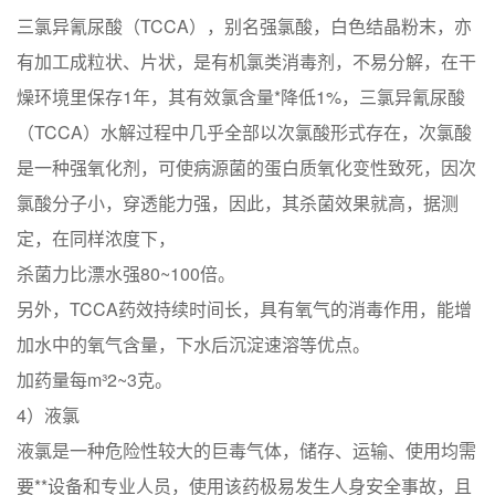
三氯异氰尿酸（TCCA），别名强氯酸，白色结晶粉末，亦
有加工成粒状、片状，是有机氯类消毒剂，不易分解，在干
燥环境里保存1年，其有效氯含量*降低1%，三氯异氰尿酸
（TCCA）水解过程中几乎全部以次氯酸形式存在，次氯酸
是一种强氧化剂，可使病源菌的蛋白质氧化变性致死，因次
氯酸分子小，穿透能力强，因此，其杀菌效果就高，据测
定，在同样浓度下，
杀菌力比漂水强80~100倍。
另外，TCCA药效持续时间长，具有氧气的消毒作用，能增
加水中的氧气含量，下水后沉淀速溶等优点。
加药量每m³2~3克。
4）液氯
液氯是一种危险性较大的巨毒气体，储存、运输、使用均需
要**设备和专业人员，使用该药极易发生人身安全事故，且