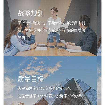
战略规划
掌握行业新技术，不断研发，坚持自主创
新，力争成为行业内专用化学品的优质供
应商
质量目标
客户满意度95% 交货准时率99%
成品合格率＞99% 客户投诉率＜3次/年