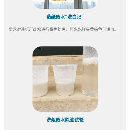
造纸废水“洗白记”
要求对造纸厂废水进行脱色处理，原水水样呈黄棕色且浑浊。
洗浆废水除油试验