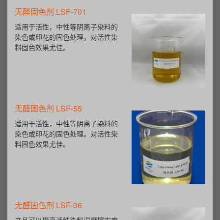
造纸湿强剂LSW-50
产品广泛应用于制造干燥或擦试用
纸，包装材料，室外用纸，湿材料
纸（，与其它特种用纸（钞票纸、
档案纸等）。
阴离子苯丙表胶 LSB-02
阴离子苯丙表胶LSB-02是苯乙烯酯
类共聚合成的新一代产品，能跟淀
粉有效的结合，赋予淀粉涂层良好
的交联强度和疏水性能。
新型乳液型助留剂 LSR-30