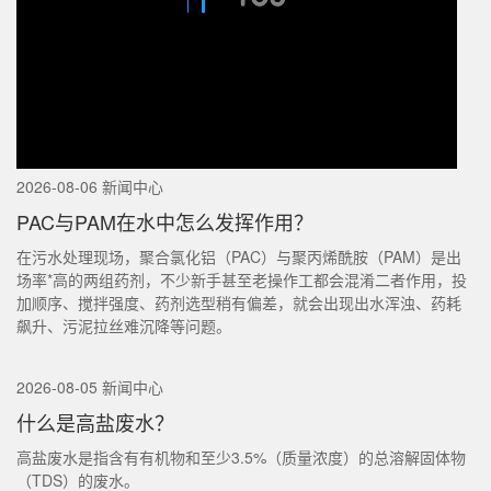
2026-08-06 新闻中心
PAC与PAM在水中怎么发挥作用？
在污水处理现场，聚合氯化铝（PAC）与聚丙烯酰胺（PAM）是出
场率*高的两组药剂，不少新手甚至老操作工都会混淆二者作用，投
加顺序、搅拌强度、药剂选型稍有偏差，就会出现出水浑浊、药耗
飙升、污泥拉丝难沉降等问题。
2026-08-05 新闻中心
什么是高盐废水？
高盐废水是指含有有机物和至少3.5%（质量浓度）的总溶解固体物
（TDS）的废水。