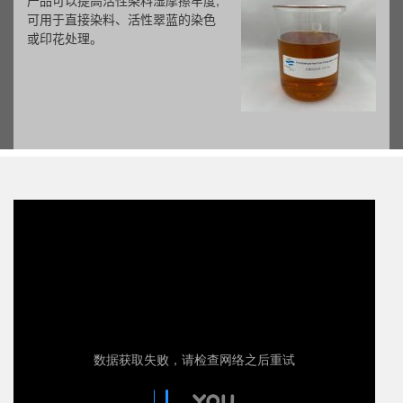
新型乳液型助留剂LSR-30是一种低
粘度，高浓度的聚丙烯酰胺乳液。
主要适用于各种瓦楞纸、箱板纸、
白板纸、文化纸、新闻纸、淋膜原
纸等。