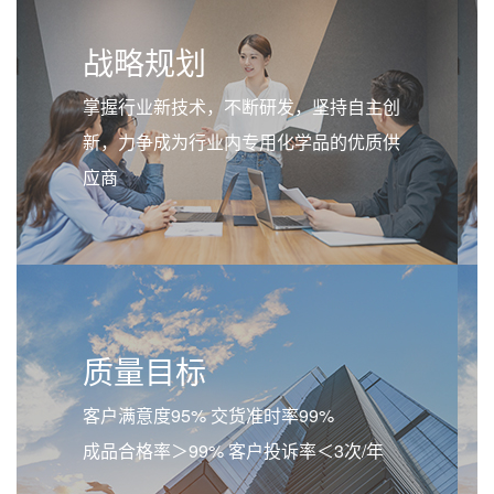
战略规划
掌握行业新技术，不断研发，坚持自主创
新，力争成为行业内专用化学品的优质供
应商
质量目标
客户满意度95% 交货准时率99%
成品合格率＞99% 客户投诉率＜3次/年