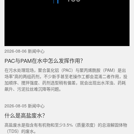
2026-08-06 新闻中心
PAC与PAM在水中怎么发挥作用？
在污水处理现场，聚合氯化铝（PAC）与聚丙烯酰胺（PAM）是出
场率*高的两组药剂，不少新手甚至老操作工都会混淆二者作用，投
加顺序、搅拌强度、药剂选型稍有偏差，就会出现出水浑浊、药耗
飙升、污泥拉丝难沉降等问题。
2026-08-05 新闻中心
什么是高盐废水？
高盐废水是指含有有机物和至少3.5%（质量浓度）的总溶解固体物
（TDS）的废水。