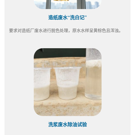
造纸废水“洗白记”
要求对造纸厂废水进行脱色处理，原水水样呈黄棕色且浑浊。
洗浆废水除油试验