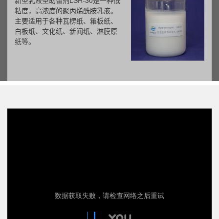
新型乳液型助留剂LSR-30是一种低
粘度，高浓度的聚丙烯酰胺乳液。
主要适用于各种瓦楞纸、箱板纸、
白板纸、文化纸、新闻纸、淋膜原
纸等。