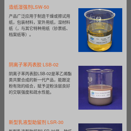
造纸湿强剂LSW-50
产品广泛应用于制造干燥或擦试用
纸，包装材料，室外用纸，湿材料
纸（，与其它特种用纸（钞票纸、
档案纸等）。
阴离子苯丙表胶 LSB-02
阴离子苯丙表胶LSB-02是苯乙烯酯
类共聚合成的新一代产品，能跟淀
粉有效的结合，赋予淀粉涂层良好
的交联强度和疏水性能。
新型乳液型助留剂 LSR-30