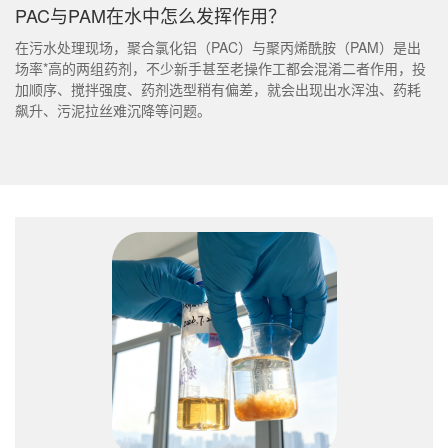
PAC与PAM在水中怎么发挥作用？
在污水处理现场，聚合氯化铝（PAC）与聚丙烯酰胺（PAM）是出
场率*高的两组药剂，不少新手甚至老操作工都会混淆二者作用，投
加顺序、搅拌强度、药剂选型稍有偏差，就会出现出水浑浊、药耗
飙升、污泥拉丝难沉降等问题。