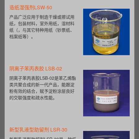
造纸湿强剂LSW-50
产品广泛应用于制造干燥或擦试用
纸，包装材料，室外用纸，湿材料
纸（，与其它特种用纸（钞票纸、
档案纸等）。
阴离子苯丙表胶 LSB-02
阴离子苯丙表胶LSB-02是苯乙烯酯
类共聚合成的新一代产品，能跟淀
粉有效的结合，赋予淀粉涂层良好
的交联强度和疏水性能。
新型乳液型助留剂 LSR-30