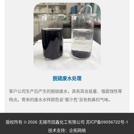
脱硫废水处理
客户公司生产后产生的脱硫废水，具有高含盐量、强腐蚀性等
特点。寄来的废水水样颜色呈“墨汁色”且有刺鼻的气味。
版权所有 © 2026 无锡市田鑫化工有限公司
苏ICP备09056722号-1
技术支持：
企拓网络