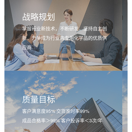
战略规划
掌握行业新技术，不断研发，坚持自主创
新，力争成为行业内专用化学品的优质供
应商
质量目标
客户满意度95% 交货准时率99%
成品合格率＞99% 客户投诉率＜3次/年