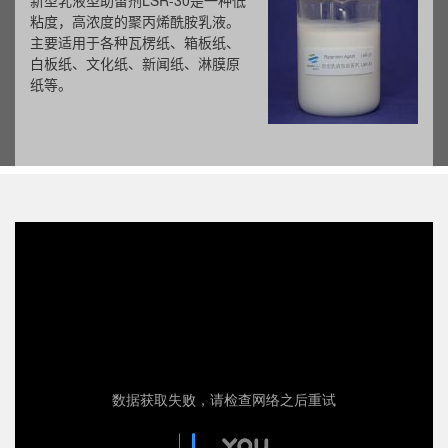
新型乳液型助留剂LSR-30是一种低
粘度，高浓度的聚丙烯酰胺乳液。
主要适用于各种瓦楞纸、箱板纸、
白板纸、文化纸、新闻纸、淋膜原
纸等。