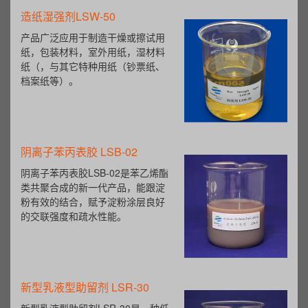
造纸湿强剂LSW-50
产品广泛应用于制造干燥或擦试用
纸，包装材料，室外用纸，湿材料
纸（，与其它特种用纸（钞票纸、
档案纸等）。
阴离子苯丙表胶 LSB-02
阴离子苯丙表胶LSB-02是苯乙烯酯
类共聚合成的新一代产品，能跟淀
粉有效的结合，赋予淀粉涂层良好
的交联强度和疏水性能。
新型乳液型助留剂 LSR-30