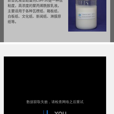
新型乳液型助留剂LSR-30是一种低
粘度，高浓度的聚丙烯酰胺乳液。
主要适用于各种瓦楞纸、箱板纸、
白板纸、文化纸、新闻纸、淋膜原
纸等。