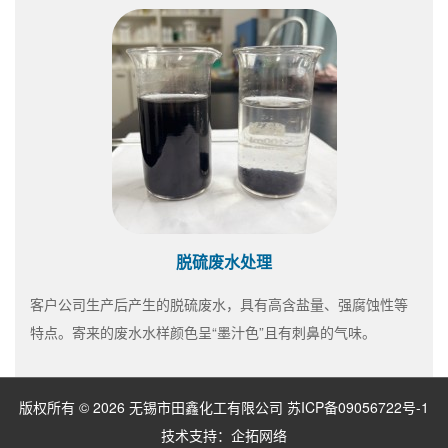
脱硫废水处理
客户公司生产后产生的脱硫废水，具有高含盐量、强腐蚀性等
特点。寄来的废水水样颜色呈“墨汁色”且有刺鼻的气味。
版权所有 © 2026 无锡市田鑫化工有限公司
苏ICP备09056722号-1
技术支持：
企拓网络