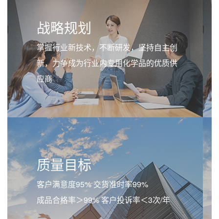
战略规划
掌握行业新技术，不断研发，坚持自主创
新，力争成为行业内专用化学品的优质供
应商
质量目标
客户满意度95% 交货准时率99%
成品合格率＞99% 客户投诉率＜3次/年