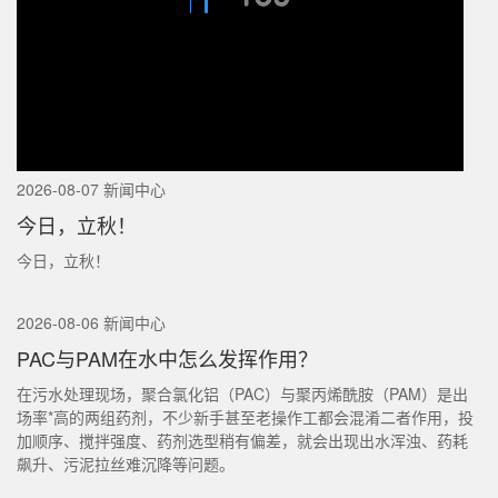
2026-08-07 新闻中心
今日，立秋！
今日，立秋！
2026-08-06 新闻中心
PAC与PAM在水中怎么发挥作用？
在污水处理现场，聚合氯化铝（PAC）与聚丙烯酰胺（PAM）是出
场率*高的两组药剂，不少新手甚至老操作工都会混淆二者作用，投
加顺序、搅拌强度、药剂选型稍有偏差，就会出现出水浑浊、药耗
飙升、污泥拉丝难沉降等问题。