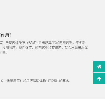
挥作用？
C）与聚丙烯酰胺（PAM）是出场率*高的两组药剂，不少新
，投加顺序、搅拌强度、药剂选型稍有偏差，就会出现出水浑
问题。
5%（质量浓度）的总溶解固体物（TDS）的废水。