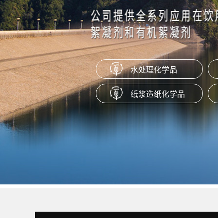
B-02是苯乙烯酯类共聚合成的
淀粉有效的结合，赋予淀粉涂
和疏水性能。
水处理化学品
 LSR-30
纸浆造纸化学品
SR-30是一种低粘度，高浓度
。主要适用于各种瓦楞纸、箱
化纸、新闻纸、淋膜原纸等。