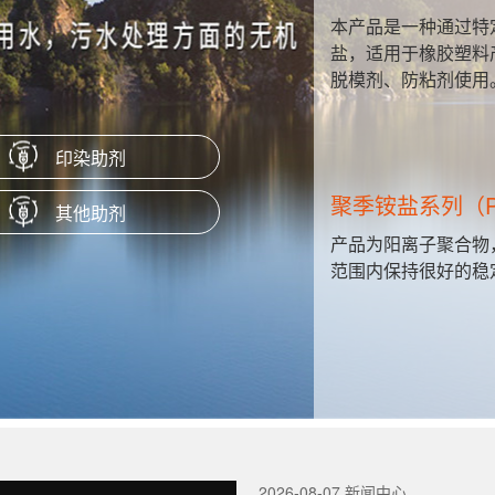
本产品是一种通过特定工艺制成的水性硬脂酸
盐，适用于橡胶塑料产品作为抗粘剂、隔离剂、
脱模剂、防粘剂使用。
印染助剂
聚季铵盐系列（PQ-10）
其他助剂
产品为阳离子聚合物，易溶于水，在PH值很宽的
范围内保持很好的稳定性。
2026-08-07 新闻中心