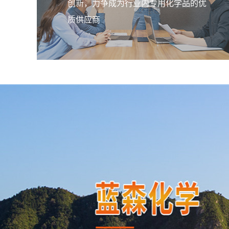
创新，力争成为行业内专用化学品的优
质供应商
-50
造干燥或擦试用纸，包装材
材料纸（，与其它特种用纸
等）。
LSB-02