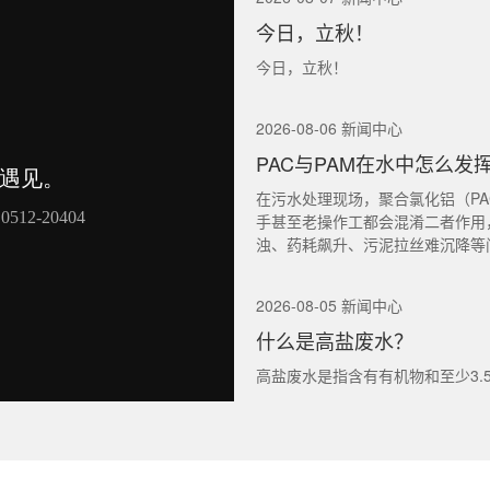
今日，立秋！
今日，立秋！
2026-08-06 新闻中心
PAC与PAM在水中怎么发
在污水处理现场，聚合氯化铝（PA
手甚至老操作工都会混淆二者作用
浊、药耗飙升、污泥拉丝难沉降等
2026-08-05 新闻中心
什么是高盐废水？
高盐废水是指含有有机物和至少3.