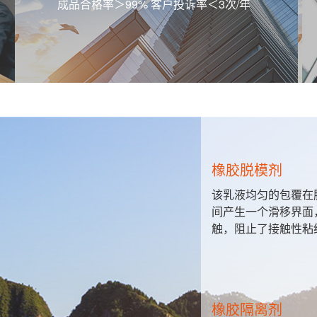
成品合格率＞99% 客户投诉率＜3次/年
橡胶脱模剂
该乳液均匀的包覆在胶粒表面，使胶粒与胶粒之
间产生一个滑移界面，阻隔了胶粒间的直接接
触，阻止了接触性粘结。
橡胶隔离剂