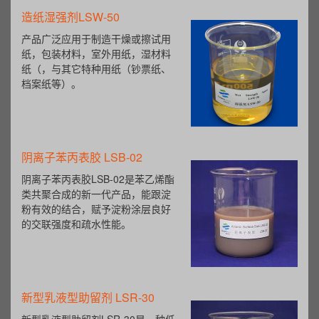
造纸湿强剂LSW-50
产品广泛应用于制造干燥或擦试用
纸，包装材料，室外用纸，湿材料
纸（，与其它特种用纸（钞票纸、
档案纸等）。
阴离子苯丙表胶 LSB-02
阴离子苯丙表胶LSB-02是苯乙烯酯
类共聚合成的新一代产品，能跟淀
粉有效的结合，赋予淀粉涂层良好
的交联强度和疏水性能。
新型乳液型助留剂 LSR-30