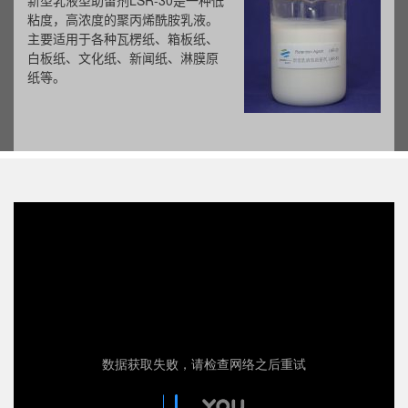
新型乳液型助留剂LSR-30是一种低
粘度，高浓度的聚丙烯酰胺乳液。
主要适用于各种瓦楞纸、箱板纸、
白板纸、文化纸、新闻纸、淋膜原
纸等。