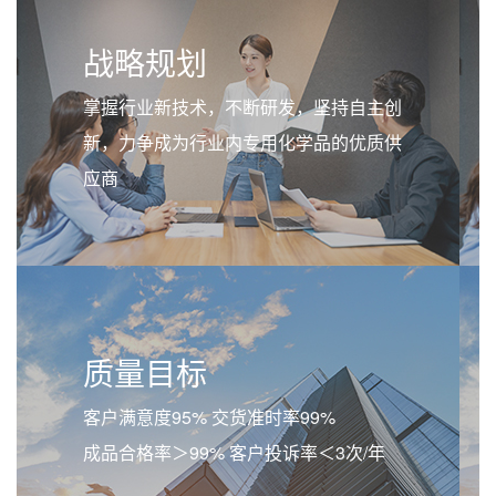
战略规划
掌握行业新技术，不断研发，坚持自主创
新，力争成为行业内专用化学品的优质供
应商
质量目标
客户满意度95% 交货准时率99%
成品合格率＞99% 客户投诉率＜3次/年