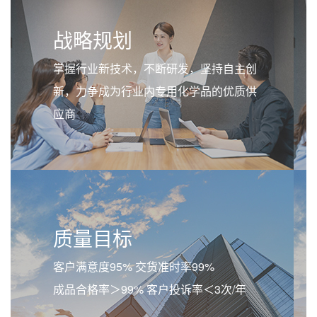
战略规划
掌握行业新技术，不断研发，坚持自主创
新，力争成为行业内专用化学品的优质供
应商
质量目标
客户满意度95% 交货准时率99%
成品合格率＞99% 客户投诉率＜3次/年