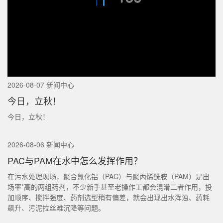
2026-08-07 新闻中心
今日，立秋！
今日，立秋！
2026-08-06 新闻中心
PAC与PAM在水中怎么发挥作用？
在污水处理现场，聚合氯化铝（PAC）与聚丙烯酰胺（PAM）是出
场率*高的两组药剂，不少新手甚至老操作工都会混淆二者作用，投
加顺序、搅拌强度、药剂选型稍有偏差，就会出现出水浑浊、药耗
飙升、污泥拉丝难沉降等问题。