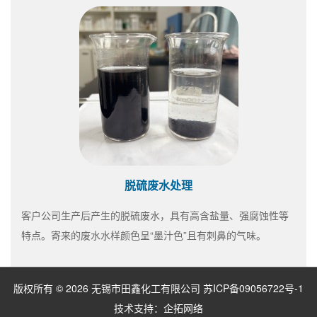
脱硫废水处理
客户公司生产后产生的脱硫废水，具有高含盐量、强腐蚀性等
特点。寄来的废水水样颜色呈“墨汁色”且有刺鼻的气味。
版权所有 © 2026 无锡市田鑫化工有限公司
苏ICP备09056722号-1
技术支持：
企拓网络