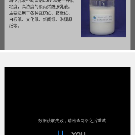
新型乳液型助留剂LSR-30是一种低
粘度，高浓度的聚丙烯酰胺乳液。
主要适用于各种瓦楞纸、箱板纸、
白板纸、文化纸、新闻纸、淋膜原
纸等。