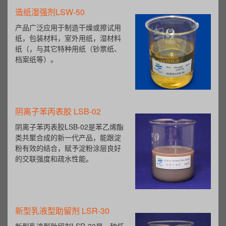
造纸湿强剂LSW-50
产品广泛应用于制造干燥或擦试用
纸，包装材料，室外用纸，湿材料
纸（，与其它特种用纸（钞票纸、
档案纸等）。
阴离子苯丙表胶 LSB-02
阴离子苯丙表胶LSB-02是苯乙烯酯
类共聚合成的新一代产品，能跟淀
粉有效的结合，赋予淀粉涂层良好
的交联强度和疏水性能。
新型乳液型助留剂 LSR-30