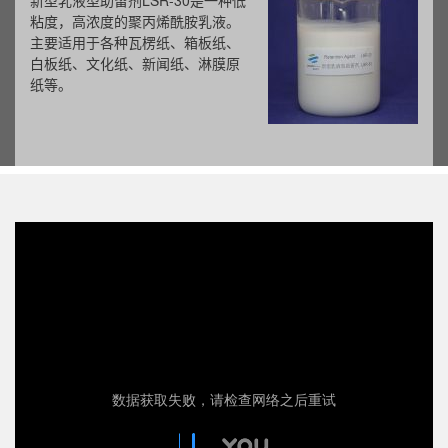
新型乳液型助留剂LSR-30是一种低
粘度，高浓度的聚丙烯酰胺乳液。
主要适用于各种瓦楞纸、箱板纸、
白板纸、文化纸、新闻纸、淋膜原
纸等。