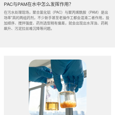
PAC与PAM在水中怎么发挥作用？
在污水处理现场，聚合氯化铝（PAC）与聚丙烯酰胺（PAM）是出
场率*高的两组药剂，不少新手甚至老操作工都会混淆二者作用，投
加顺序、搅拌强度、药剂选型稍有偏差，就会出现出水浑浊、药耗
飙升、污泥拉丝难沉降等问题。