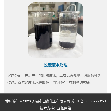
脱硫废水处理
客户公司生产后产生的脱硫废水，具有高含盐量、强腐蚀性等
特点。寄来的废水水样颜色呈“墨汁色”且有刺鼻的气味。
版权所有 © 2026 无锡市田鑫化工有限公司
苏ICP备09056722号-1
技术支持：
企拓网络