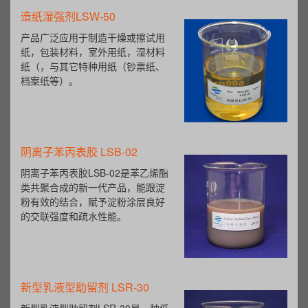
造纸湿强剂LSW-50
产品广泛应用于制造干燥或擦试用
纸，包装材料，室外用纸，湿材料
纸（，与其它特种用纸（钞票纸、
档案纸等）。
阴离子苯丙表胶 LSB-02
阴离子苯丙表胶LSB-02是苯乙烯酯
类共聚合成的新一代产品，能跟淀
粉有效的结合，赋予淀粉涂层良好
的交联强度和疏水性能。
新型乳液型助留剂 LSR-30