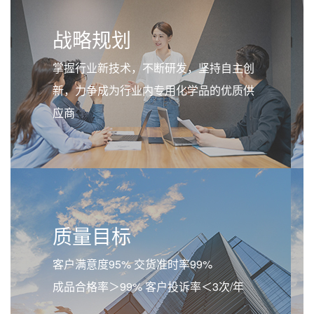
战略规划
掌握行业新技术，不断研发，坚持自主创
新，力争成为行业内专用化学品的优质供
应商
质量目标
客户满意度95% 交货准时率99%
成品合格率＞99% 客户投诉率＜3次/年