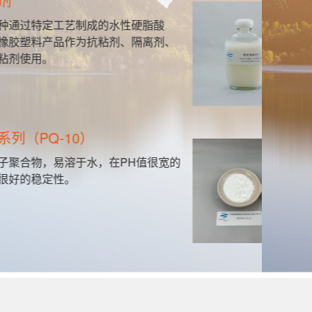
聚胺
定工艺制成的水性硬脂酸
本
产品作为抗粘剂、隔离剂、
能
。
对
有
Q-10）
聚
，易溶于水，在PH值很宽的
该
定性。
制