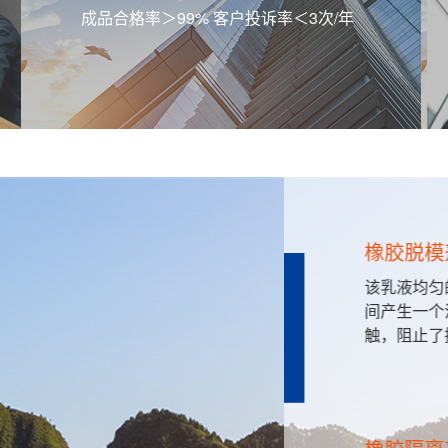
成品合格率＞99% 客户投诉率＜3次/年
橡胶脱模剂
，包装材
该乳液均匀的包覆在
特种用纸
间产生一个滑移界面
触，阻止了接触性粘