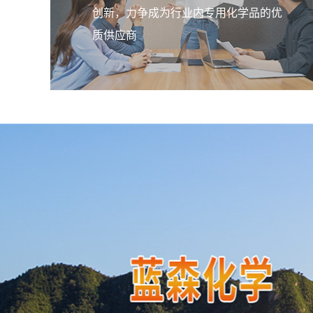
创新，力争成为行业内专用化学品的优
质供应商
造纸湿强剂LSW-50
产品广泛应用于制造干燥或擦试用纸
料，室外用纸，湿材料纸（，与其它
（钞票纸、档案纸等）。