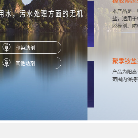
橡胶隔离剂
共聚合成的
本产品是一种通过特
赋予淀粉涂
盐，适用于橡胶塑料
脱模剂、防粘剂使用
印染助剂
聚季铵盐系列（P
其他助剂
粘度，高浓度
产品为阳离子聚合物
瓦楞纸、箱
范围内保持很好的稳
膜原纸等。