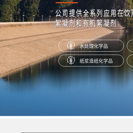
阴离子苯丙表胶 LSB-02
阴离子苯丙表胶LSB-02是苯乙烯酯类
新一代产品，能跟淀粉有效的结合，
层良好的交联强度和疏水性能。
水处理化学品
新型乳液型助留剂 LSR-30
纸浆造纸化学品
新型乳液型助留剂LSR-30是一种低
的聚丙烯酰胺乳液。主要适用于各种
板纸、白板纸、文化纸、新闻纸、淋