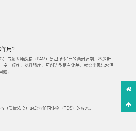
挥作用？
C）与聚丙烯酰胺（PAM）是出场率*高的两组药剂，不少新
，投加顺序、搅拌强度、药剂选型稍有偏差，就会出现出水浑
问题。
5%（质量浓度）的总溶解固体物（TDS）的废水。