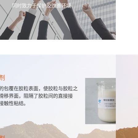
同时致力于保护及改善环境
聚
胶粒表面，使胶粒与胶粒之
本
，阻隔了胶粒间的直接接
呈
结。
产
污