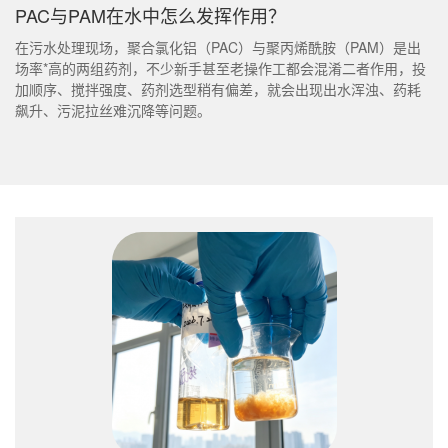
PAC与PAM在水中怎么发挥作用？
在污水处理现场，聚合氯化铝（PAC）与聚丙烯酰胺（PAM）是出
场率*高的两组药剂，不少新手甚至老操作工都会混淆二者作用，投
加顺序、搅拌强度、药剂选型稍有偏差，就会出现出水浑浊、药耗
飙升、污泥拉丝难沉降等问题。