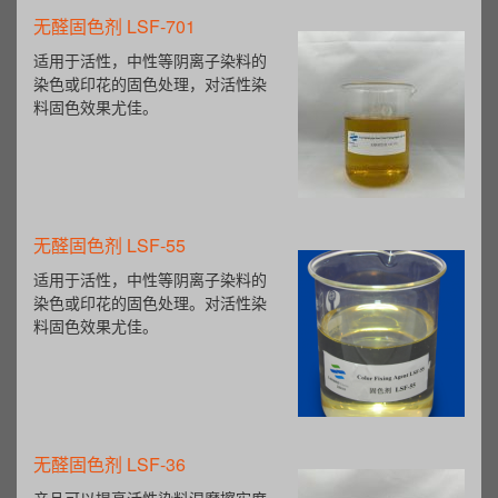
造纸湿强剂LSW-50
产品广泛应用于制造干燥或擦试用
纸，包装材料，室外用纸，湿材料
纸（，与其它特种用纸（钞票纸、
档案纸等）。
阴离子苯丙表胶 LSB-02
阴离子苯丙表胶LSB-02是苯乙烯
类共聚合成的新一代产品，能跟淀
粉有效的结合，赋予淀粉涂层良好
的交联强度和疏水性能。
新型乳液型助留剂 LSR-30