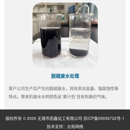
脱硫废水处理
客户公司生产后产生的脱硫废水，具有高含盐量、强腐蚀性等
特点。寄来的废水水样颜色呈“墨汁色”且有刺鼻的气味。
版权所有 © 2026 无锡市田鑫化工有限公司
苏ICP备09056722号-1
技术支持：
企拓网络