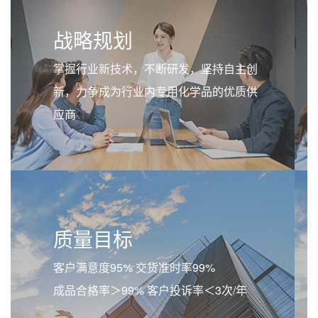
战略规划
掌握行业新技术，不断研发，坚持自主创
新，力争成为行业内专用化学品的优质供
应商
质量目标
客户满意度95% 交货准时率99%
成品合格率＞99% 客户投诉率＜3次/年