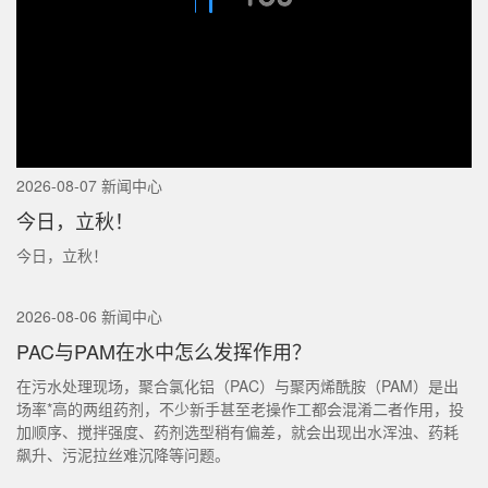
2026-08-07 新闻中心
今日，立秋！
今日，立秋！
2026-08-06 新闻中心
PAC与PAM在水中怎么发挥作用？
在污水处理现场，聚合氯化铝（PAC）与聚丙烯酰胺（PAM）是出
场率*高的两组药剂，不少新手甚至老操作工都会混淆二者作用，投
加顺序、搅拌强度、药剂选型稍有偏差，就会出现出水浑浊、药耗
飙升、污泥拉丝难沉降等问题。