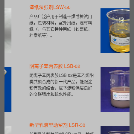
造纸湿强剂LSW-50
产品广泛应用于制造干燥或擦试用
纸，包装材料，室外用纸，湿材料
纸（，与其它特种用纸（钞票纸、
档案纸等）。
阴离子苯丙表胶 LSB-02
阴离子苯丙表胶LSB-02是苯乙烯酯
类共聚合成的新一代产品，能跟淀
粉有效的结合，赋予淀粉涂层良好
的交联强度和疏水性能。
新型乳液型助留剂 LSR-30