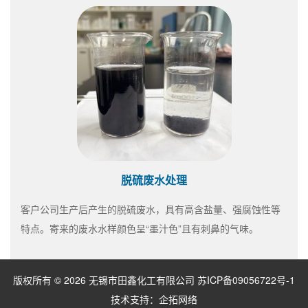
脱硫废水处理
客户公司生产后产生的脱硫废水，具有高含盐量、强腐蚀性等
特点。寄来的废水水样颜色呈“墨汁色”且有刺鼻的气味。
版权所有 © 2026 无锡市田鑫化工有限公司
苏ICP备09056722号-1
技术支持：
企拓网络