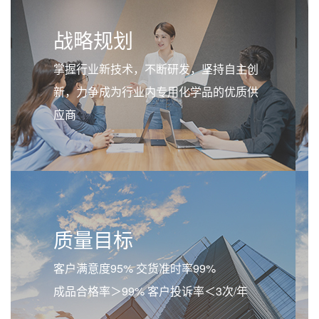
战略规划
掌握行业新技术，不断研发，坚持自主创
新，力争成为行业内专用化学品的优质供
应商
质量目标
客户满意度95% 交货准时率99%
成品合格率＞99% 客户投诉率＜3次/年