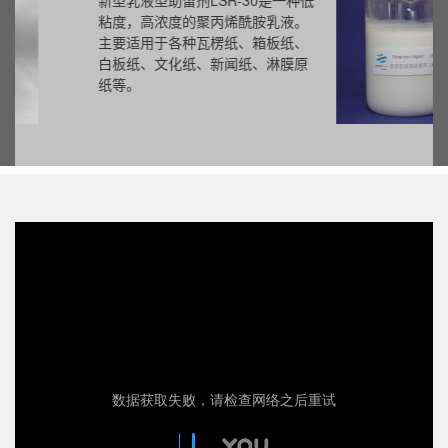
新型乳液型助留剂LSR-30是一种低
粘度，高浓度的聚丙烯酰胺乳液。
主要适用于各种瓦楞纸、箱板纸、
白板纸、文化纸、新闻纸、淋膜原
纸等。