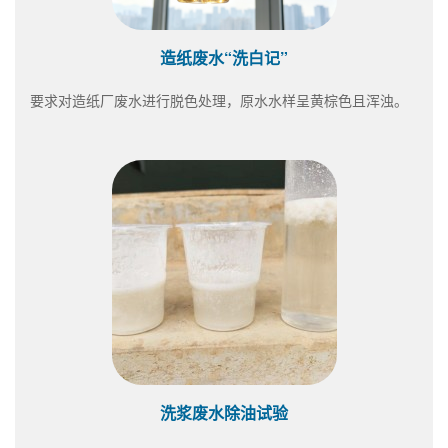
造纸废水“洗白记”
要求对造纸厂废水进行脱色处理，原水水样呈黄棕色且浑浊。
洗浆废水除油试验