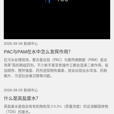
2026-08-06 新闻中心
PAC与PAM在水中怎么发挥作用？
在污水处理现场，聚合氯化铝（PAC）与聚丙烯酰胺（PAM）是出
场率*高的两组药剂，不少新手甚至老操作工都会混淆二者作用，投
加顺序、搅拌强度、药剂选型稍有偏差，就会出现出水浑浊、药耗
飙升、污泥拉丝难沉降等问题。
2026-08-05 新闻中心
什么是高盐废水？
高盐废水是指含有有机物和至少3.5%（质量浓度）的总溶解固体物
（TDS）的废水。