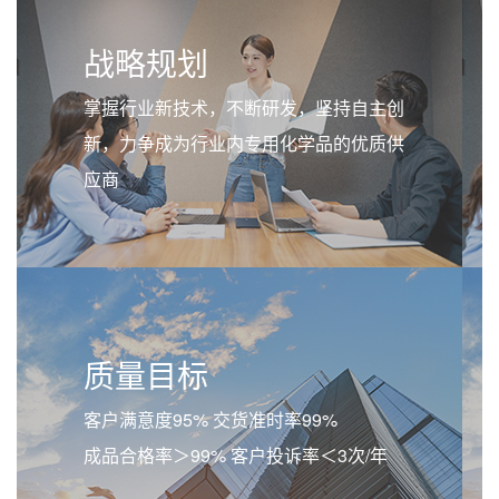
战略规划
掌握行业新技术，不断研发，坚持自主创
新，力争成为行业内专用化学品的优质供
应商
质量目标
客户满意度95% 交货准时率99%
成品合格率＞99% 客户投诉率＜3次/年