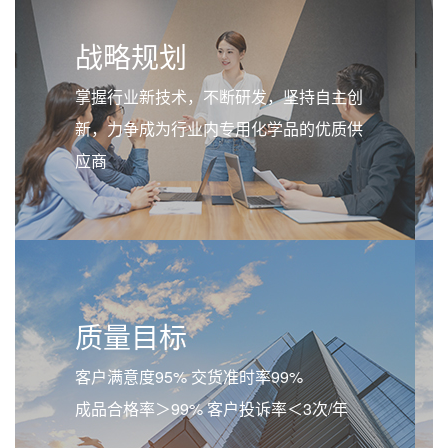
战略规划
掌握行业新技术，不断研发，坚持自主创
新，力争成为行业内专用化学品的优质供
应商
质量目标
客户满意度95% 交货准时率99%
成品合格率＞99% 客户投诉率＜3次/年