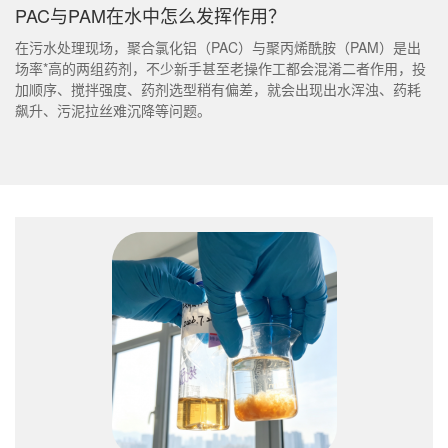
PAC与PAM在水中怎么发挥作用？
在污水处理现场，聚合氯化铝（PAC）与聚丙烯酰胺（PAM）是出
场率*高的两组药剂，不少新手甚至老操作工都会混淆二者作用，投
加顺序、搅拌强度、药剂选型稍有偏差，就会出现出水浑浊、药耗
飙升、污泥拉丝难沉降等问题。