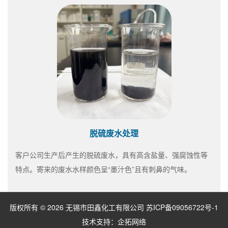
脱硫废水处理
客户公司生产后产生的脱硫废水，具有高含盐量、强腐蚀性等
特点。寄来的废水水样颜色呈“墨汁色”且有刺鼻的气味。
版权所有 © 2026 无锡市田鑫化工有限公司
苏ICP备09056722号-1
技术支持：
企拓网络