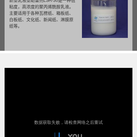
新型乳液型助留剂LSR-30是一种低
粘度，高浓度的聚丙烯酰胺乳液。
主要适用于各种瓦楞纸、箱板纸、
白板纸、文化纸、新闻纸、淋膜原
纸等。