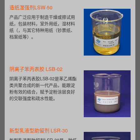
造纸湿强剂LSW-50
产品广泛应用于制造干燥或擦试用
纸，包装材料，室外用纸，湿材料
纸（，与其它特种用纸（钞票纸、
档案纸等）。
阴离子苯丙表胶 LSB-02
阴离子苯丙表胶LSB-02是苯乙烯酯
类共聚合成的新一代产品，能跟淀
粉有效的结合，赋予淀粉涂层良好
的交联强度和疏水性能。
新型乳液型助留剂 LSR-30