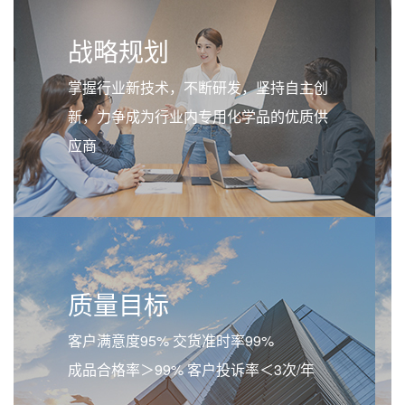
战略规划
掌握行业新技术，不断研发，坚持自主创
新，力争成为行业内专用化学品的优质供
应商
质量目标
客户满意度95% 交货准时率99%
成品合格率＞99% 客户投诉率＜3次/年