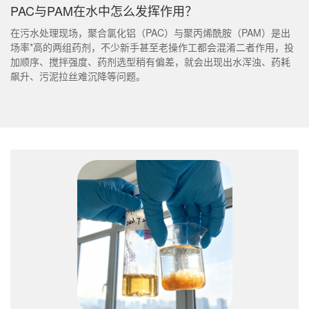
PAC与PAM在水中怎么发挥作用？
在污水处理现场，聚合氯化铝（PAC）与聚丙烯酰胺（PAM）是出
场率*高的两组药剂，不少新手甚至老操作工都会混淆二者作用，投
加顺序、搅拌强度、药剂选型稍有偏差，就会出现出水浑浊、药耗
飙升、污泥拉丝难沉降等问题。