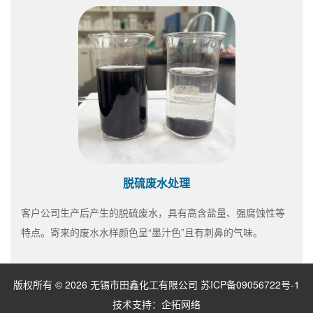
脱硫废水处理
客户公司生产后产生的脱硫废水，具有高含盐量、强腐蚀性等
特点。寄来的废水水样颜色呈“墨汁色”且有刺鼻的气味。
版权所有 © 2026 无锡市田鑫化工有限公司
苏ICP备09056722号-1
技术支持：
企拓网络