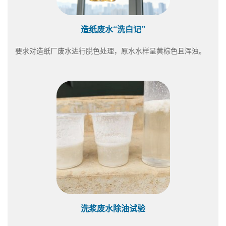
造纸废水“洗白记”
要求对造纸厂废水进行脱色处理，原水水样呈黄棕色且浑浊。
洗浆废水除油试验