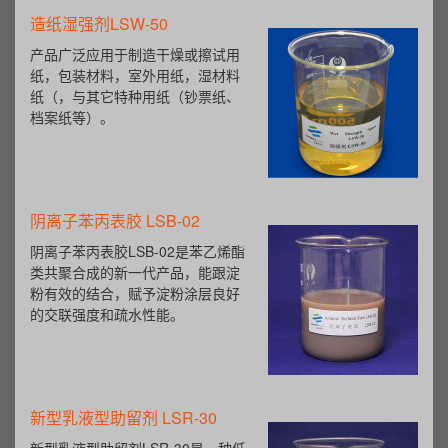
造纸湿强剂LSW-50
产品广泛应用于制造干燥或擦试用
纸，包装材料，室外用纸，湿材料
纸（，与其它特种用纸（钞票纸、
档案纸等）。
阴离子苯丙表胶 LSB-02
阴离子苯丙表胶LSB-02是苯乙烯酯
类共聚合成的新一代产品，能跟淀
粉有效的结合，赋予淀粉涂层良好
的交联强度和疏水性能。
新型乳液型助留剂 LSR-30