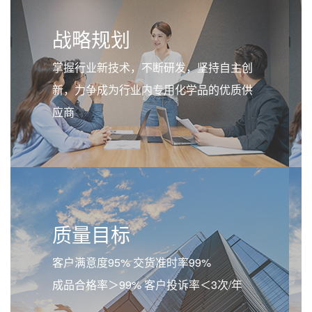
战略规划
掌握行业新技术，不断研发，坚持自主创
新，力争成为行业内专用化学品的优质供
应商
质量目标
客户满意度95% 交货准时率99%
成品合格率＞99% 客户投诉率＜3次/年