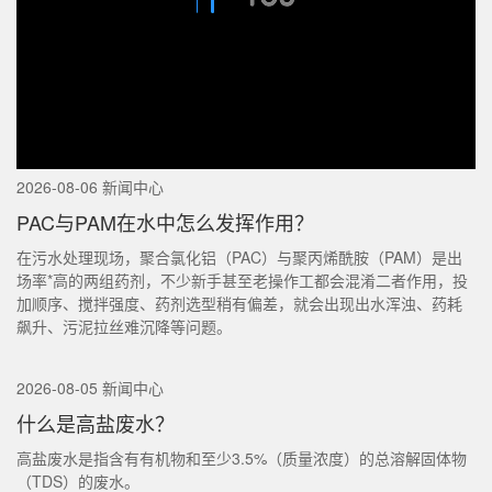
2026-08-06 新闻中心
PAC与PAM在水中怎么发挥作用？
在污水处理现场，聚合氯化铝（PAC）与聚丙烯酰胺（PAM）是出
场率*高的两组药剂，不少新手甚至老操作工都会混淆二者作用，投
加顺序、搅拌强度、药剂选型稍有偏差，就会出现出水浑浊、药耗
飙升、污泥拉丝难沉降等问题。
2026-08-05 新闻中心
什么是高盐废水？
高盐废水是指含有有机物和至少3.5%（质量浓度）的总溶解固体物
（TDS）的废水。