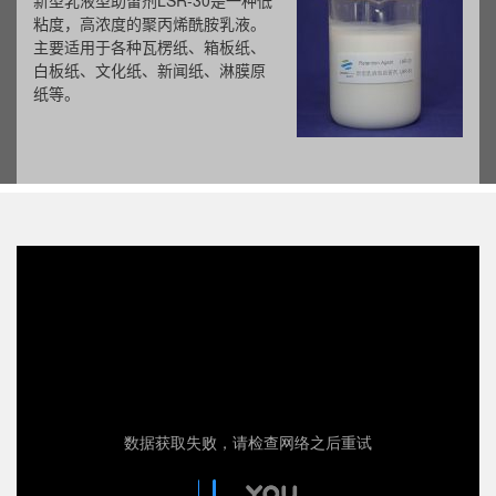
新型乳液型助留剂LSR-30是一种低
粘度，高浓度的聚丙烯酰胺乳液。
主要适用于各种瓦楞纸、箱板纸、
白板纸、文化纸、新闻纸、淋膜原
纸等。