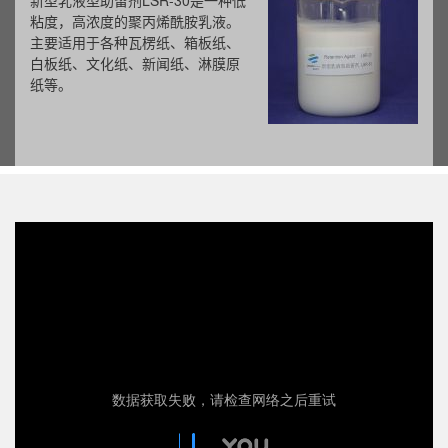
新型乳液型助留剂LSR-30是一种低
粘度，高浓度的聚丙烯酰胺乳液。
主要适用于各种瓦楞纸、箱板纸、
白板纸、文化纸、新闻纸、淋膜原
纸等。