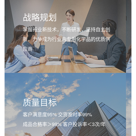
战略规划
掌握行业新技术，不断研发，坚持自主创
新，力争成为行业内专用化学品的优质供
应商
质量目标
客户满意度95% 交货准时率99%
成品合格率＞99% 客户投诉率＜3次/年