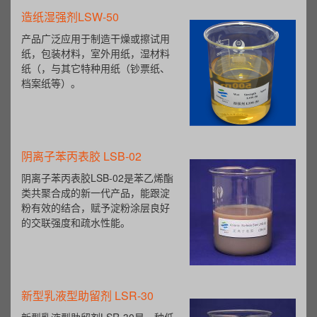
造纸湿强剂LSW-50
产品广泛应用于制造干燥或擦试用
纸，包装材料，室外用纸，湿材料
纸（，与其它特种用纸（钞票纸、
档案纸等）。
阴离子苯丙表胶 LSB-02
阴离子苯丙表胶LSB-02是苯乙烯酯
类共聚合成的新一代产品，能跟淀
粉有效的结合，赋予淀粉涂层良好
的交联强度和疏水性能。
新型乳液型助留剂 LSR-30