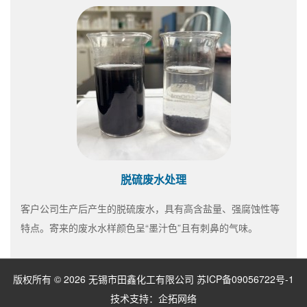
脱硫废水处理
客户公司生产后产生的脱硫废水，具有高含盐量、强腐蚀性等
特点。寄来的废水水样颜色呈“墨汁色”且有刺鼻的气味。
版权所有 © 2026 无锡市田鑫化工有限公司
苏ICP备09056722号-1
技术支持：
企拓网络