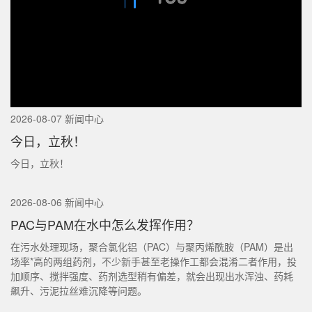
2026-08-07 新闻中心
今日，立秋！
今日，立秋！
2026-08-06 新闻中心
PAC与PAM在水中怎么发挥作用？
在污水处理现场，聚合氯化铝（PAC）与聚丙烯酰胺（PAM）是出
场率*高的两组药剂，不少新手甚至老操作工都会混淆二者作用，投
加顺序、搅拌强度、药剂选型稍有偏差，就会出现出水浑浊、药耗
飙升、污泥拉丝难沉降等问题。