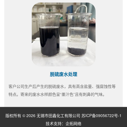
脱硫废水处理
客户公司生产后产生的脱硫废水，具有高含盐量、强腐蚀性等
特点。寄来的废水水样颜色呈“墨汁色”且有刺鼻的气味。
版权所有 © 2026 无锡市田鑫化工有限公司
苏ICP备09056722号-1
技术支持：
企拓网络