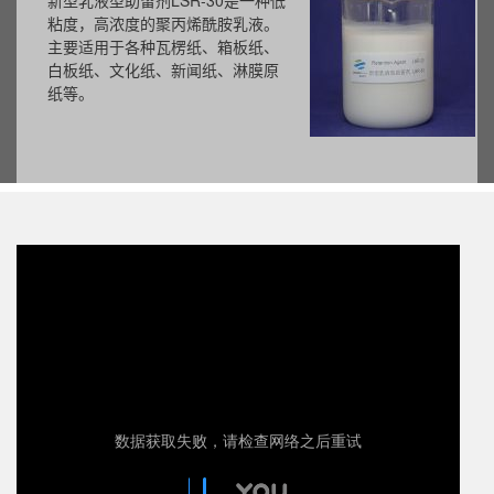
新型乳液型助留剂LSR-30是一种低
粘度，高浓度的聚丙烯酰胺乳液。
主要适用于各种瓦楞纸、箱板纸、
白板纸、文化纸、新闻纸、淋膜原
纸等。