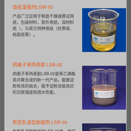
造纸湿强剂LSW-50
产品广泛应用于制造干燥或擦试用
纸，包装材料，室外用纸，湿材料
纸（，与其它特种用纸（钞票纸、
档案纸等）。
阴离子苯丙表胶 LSB-02
阴离子苯丙表胶LSB-02是苯乙烯酯
类共聚合成的新一代产品，能跟淀
粉有效的结合，赋予淀粉涂层良好
的交联强度和疏水性能。
新型乳液型助留剂 LSR-30