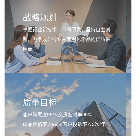
战略规划
掌握行业新技术，不断研发，坚持自主创
新，力争成为行业内专用化学品的优质供
应商
质量目标
客户满意度95% 交货准时率99%
成品合格率＞99% 客户投诉率＜3次/年