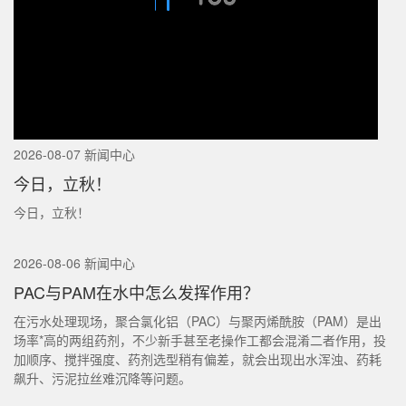
2026-08-07 新闻中心
今日，立秋！
今日，立秋！
2026-08-06 新闻中心
PAC与PAM在水中怎么发挥作用？
在污水处理现场，聚合氯化铝（PAC）与聚丙烯酰胺（PAM）是出
场率*高的两组药剂，不少新手甚至老操作工都会混淆二者作用，投
加顺序、搅拌强度、药剂选型稍有偏差，就会出现出水浑浊、药耗
飙升、污泥拉丝难沉降等问题。