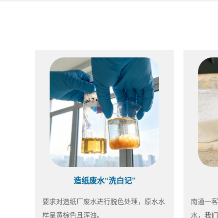
造纸废水“洗白记”
要求对造纸厂废水进行脱色处理，原水水
南通一客
样呈黄棕色且浑浊。
水，我们