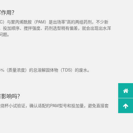
挥作用？
C）与聚丙烯酰胺（PAM）是出场率*高的两组药剂，不少新
，投加顺序、搅拌强度、药剂选型稍有偏差，就会出现出水浑
问题。
5%（质量浓度）的总溶解固体物（TDS）的废水。
有影响吗？
场烧杯小试验证，确认适配的PAM型号和投加量，避免直接套