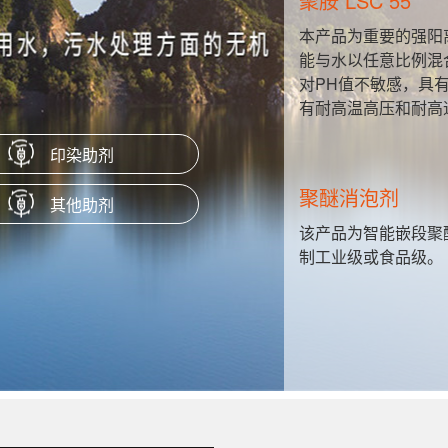
聚胺 LSC 55
性硬脂酸
本产品为重要的强阳
、隔离剂、
能与水以任意比例混
对PH值不敏感，具
有耐高温高压和耐高
印染助剂
聚醚消泡剂
其他助剂
H值很宽的
该产品为智能嵌段聚
制工业级或食品级。