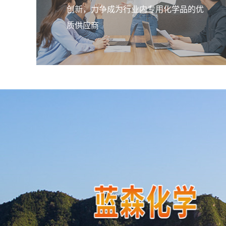
创新，力争成为行业内专用化学品的优
质供应商
橡胶脱模剂
该乳液均匀的包覆在胶粒表面，使胶
间产生一个滑移界面，阻隔了胶粒间
触，阻止了接触性粘结。