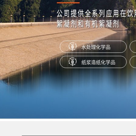
橡胶隔离剂
本产品是一种通过特定工艺制成的水
盐，适用于橡胶塑料产品作为抗粘剂
脱模剂、防粘剂使用。
水处理化学品
聚季铵盐系列（PQ-10）
纸浆造纸化学品
产品为阳离子聚合物，易溶于水，在P
范围内保持很好的稳定性。