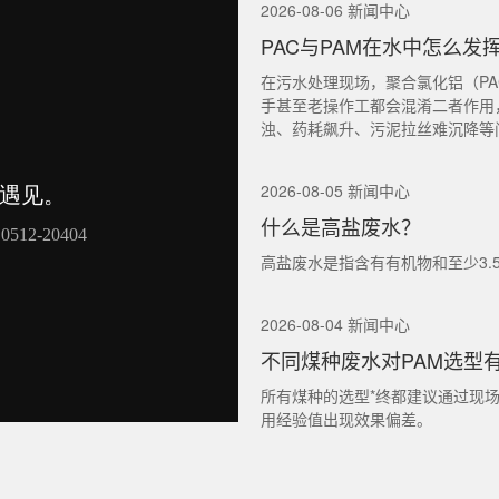
2026-08-06 新闻中心
PAC与PAM在水中怎么发
在污水处理现场，聚合氯化铝（PA
手甚至老操作工都会混淆二者作用
浊、药耗飙升、污泥拉丝难沉降等
2026-08-05 新闻中心
什么是高盐废水？
高盐废水是指含有有机物和至少3.
2026-08-04 新闻中心
不同煤种废水对PAM选型
所有煤种的选型*终都建议通过现
用经验值出现效果偏差。