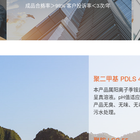
成品合格率＞99% 客户投诉率＜3次/年
聚二甲基 PDLS 
粒与胶粒之
本产品属阳离子季铵
的直接接
呈真溶液。pH值适应范
产品无臭、无味、无
污水处理。