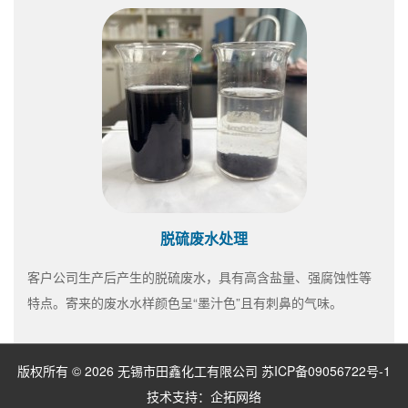
脱硫废水处理
客户公司生产后产生的脱硫废水，具有高含盐量、强腐蚀性等
特点。寄来的废水水样颜色呈“墨汁色”且有刺鼻的气味。
版权所有 © 2026 无锡市田鑫化工有限公司
苏ICP备09056722号-1
技术支持：
企拓网络