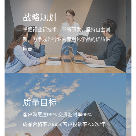
战略规划
掌握行业新技术，不断研发，坚持自主创
新，力争成为行业内专用化学品的优质供
应商
质量目标
客户满意度95% 交货准时率99%
成品合格率＞99% 客户投诉率＜3次/年