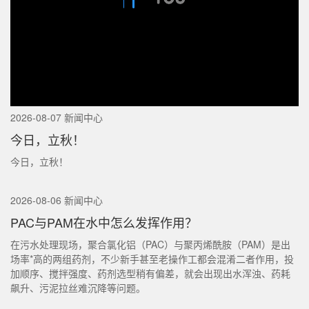
2026-08-07 新闻中心
今日，立秋！
今日，立秋！
2026-08-06 新闻中心
PAC与PAM在水中怎么发挥作用？
在污水处理现场，聚合氯化铝（PAC）与聚丙烯酰胺（PAM）是出
场率*高的两组药剂，不少新手甚至老操作工都会混淆二者作用，投
加顺序、搅拌强度、药剂选型稍有偏差，就会出现出水浑浊、药耗
飙升、污泥拉丝难沉降等问题。