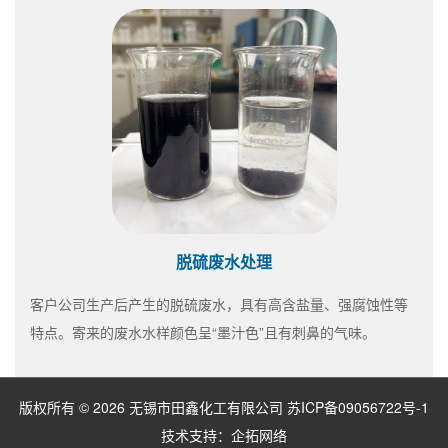
脱硫废水处理
客户公司生产后产生的脱硫废水，具有高含盐量、强腐蚀性等
特点。寄来的废水水样颜色呈“墨汁色”且有刺鼻的气味。
版权所有 © 2026 无锡市田鑫化工有限公司
苏ICP备09056722号-1
技术支持：
企拓网络