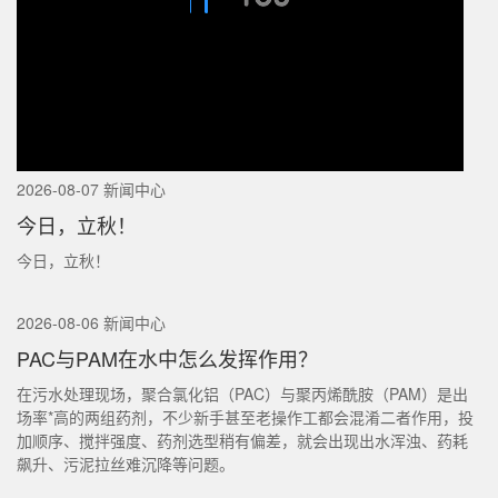
2026-08-07 新闻中心
今日，立秋！
今日，立秋！
2026-08-06 新闻中心
PAC与PAM在水中怎么发挥作用？
在污水处理现场，聚合氯化铝（PAC）与聚丙烯酰胺（PAM）是出
场率*高的两组药剂，不少新手甚至老操作工都会混淆二者作用，投
加顺序、搅拌强度、药剂选型稍有偏差，就会出现出水浑浊、药耗
飙升、污泥拉丝难沉降等问题。