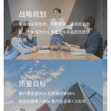
战略规划
掌握行业新技术，不断研发，坚持自主创
新，力争成为行业内专用化学品的优质供
应商
质量目标
客户满意度95% 交货准时率99%
成品合格率＞99% 客户投诉率＜3次/年