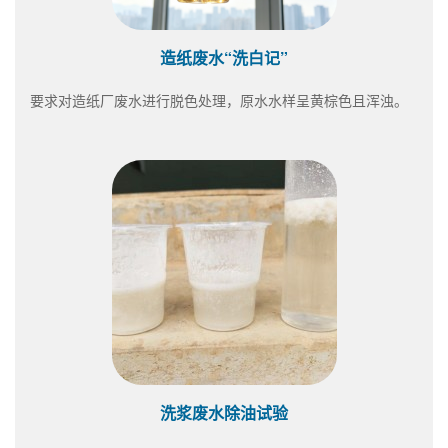
造纸废水“洗白记”
要求对造纸厂废水进行脱色处理，原水水样呈黄棕色且浑浊。
洗浆废水除油试验