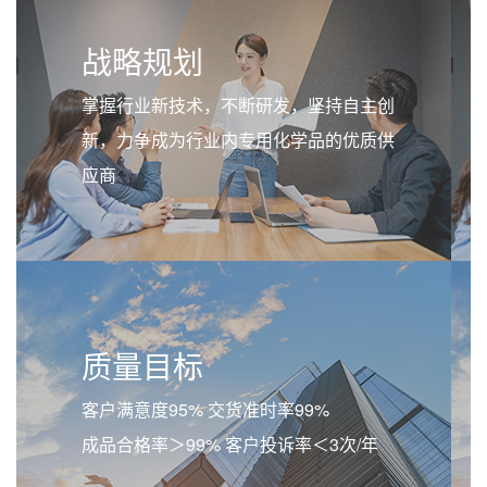
战略规划
掌握行业新技术，不断研发，坚持自主创
新，力争成为行业内专用化学品的优质供
应商
质量目标
客户满意度95% 交货准时率99%
成品合格率＞99% 客户投诉率＜3次/年