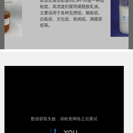
新型乳液型助留剂LSR-30是一种低
粘度，高浓度的聚丙烯酰胺乳液。
主要适用于各种瓦楞纸、箱板纸、
白板纸、文化纸、新闻纸、淋膜原
纸等。