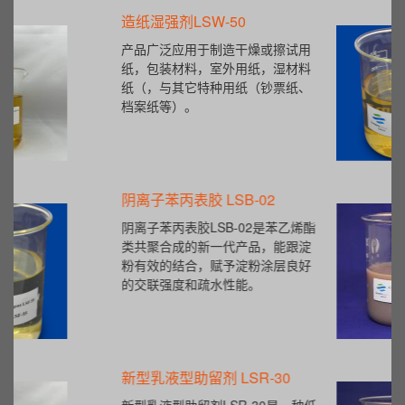
造纸湿强剂LSW-50
产品广泛应用于制造干燥或擦试用
纸，包装材料，室外用纸，湿材料
纸（，与其它特种用纸（钞票纸、
档案纸等）。
阴离子苯丙表胶 LSB-02
阴离子苯丙表胶LSB-02是苯乙烯酯
类共聚合成的新一代产品，能跟淀
粉有效的结合，赋予淀粉涂层良好
的交联强度和疏水性能。
新型乳液型助留剂 LSR-30