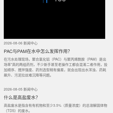
2026-08-06 新闻中心
PAC与PAM在水中怎么发挥作用？
在污水处理现场，聚合氯化铝（PAC）与聚丙烯酰胺（PAM）是出
场率*高的两组药剂，不少新手甚至老操作工都会混淆二者作用，投
加顺序、搅拌强度、药剂选型稍有偏差，就会出现出水浑浊、药耗
飙升、污泥拉丝难沉降等问题。
2026-08-05 新闻中心
什么是高盐废水？
高盐废水是指含有有机物和至少3.5%（质量浓度）的总溶解固体物
（TDS）的废水。