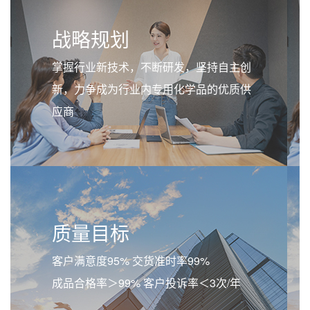
战略规划
掌握行业新技术，不断研发，坚持自主创
新，力争成为行业内专用化学品的优质供
应商
质量目标
客户满意度95% 交货准时率99%
成品合格率＞99% 客户投诉率＜3次/年