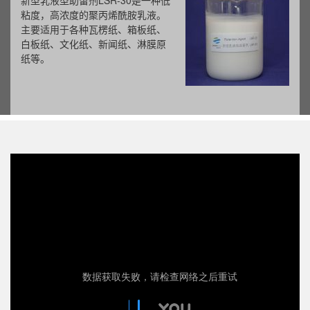
新型乳液型助留剂LSR-30是一种低
粘度，高浓度的聚丙烯酰胺乳液。
主要适用于各种瓦楞纸、箱板纸、
白板纸、文化纸、新闻纸、淋膜原
纸等。