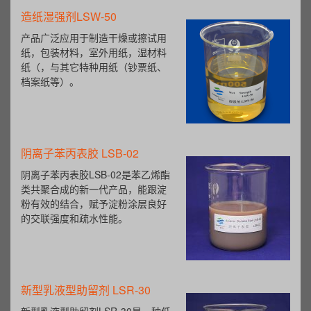
造纸湿强剂LSW-50
产品广泛应用于制造干燥或擦试用
纸，包装材料，室外用纸，湿材料
纸（，与其它特种用纸（钞票纸、
档案纸等）。
阴离子苯丙表胶 LSB-02
阴离子苯丙表胶LSB-02是苯乙烯酯
类共聚合成的新一代产品，能跟淀
粉有效的结合，赋予淀粉涂层良好
的交联强度和疏水性能。
新型乳液型助留剂 LSR-30