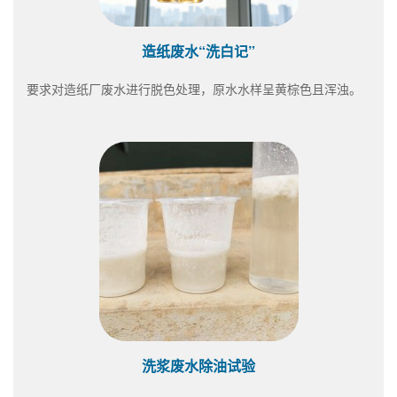
造纸废水“洗白记”
要求对造纸厂废水进行脱色处理，原水水样呈黄棕色且浑浊。
洗浆废水除油试验