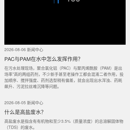
2026-08-06 新闻中心
PAC与PAM在水中怎么发挥作用？
在污水处理现场，聚合氯化铝（PAC）与聚丙烯酰胺（PAM）是出
场率*高的两组药剂，不少新手甚至老操作工都会混淆二者作用，投
加顺序、搅拌强度、药剂选型稍有偏差，就会出现出水浑浊、药耗
飙升、污泥拉丝难沉降等问题。
2026-08-05 新闻中心
什么是高盐废水？
高盐废水是指含有有机物和至少3.5%（质量浓度）的总溶解固体物
（TDS）的废水。