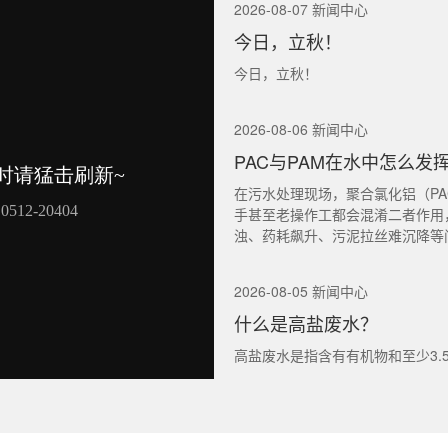
2026-08-07 新闻中心
今日，立秋！
今日，立秋！
2026-08-06 新闻中心
PAC与PAM在水中怎么发
在污水处理现场，聚合氯化铝（PA
手甚至老操作工都会混淆二者作用
浊、药耗飙升、污泥拉丝难沉降等
2026-08-05 新闻中心
什么是高盐废水？
高盐废水是指含有有机物和至少3.