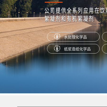
橡胶隔离剂
本产品是一种通过特定工艺制成的水
盐，适用于橡胶塑料产品作为抗粘剂
脱模剂、防粘剂使用。
水处理化学品
聚季铵盐系列（PQ-10）
纸浆造纸化学品
产品为阳离子聚合物，易溶于水，在P
范围内保持很好的稳定性。