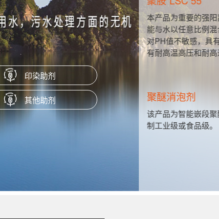
聚胺 LSC 55
性硬脂酸
本产品为重要的强阳
、隔离剂、
能与水以任意比例混
对PH值不敏感，具
有耐高温高压和耐高
印染助剂
聚醚消泡剂
其他助剂
H值很宽的
该产品为智能嵌段聚
制工业级或食品级。