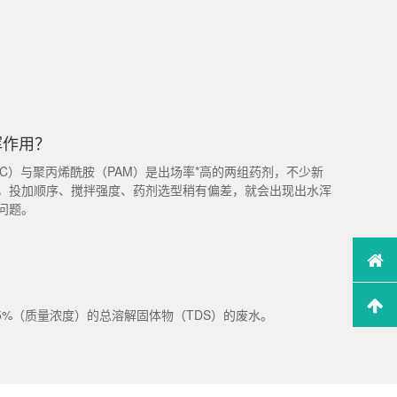
挥作用？
C）与聚丙烯酰胺（PAM）是出场率*高的两组药剂，不少新
，投加顺序、搅拌强度、药剂选型稍有偏差，就会出现出水浑
问题。
5%（质量浓度）的总溶解固体物（TDS）的废水。