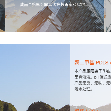
成品合格率＞99% 客户投诉率＜3次/年
聚二甲基 PDLS 
粒与胶粒之
本产品属阳离子季铵
的直接接
呈真溶液。pH值适应范
产品无臭、无味、无
污水处理。