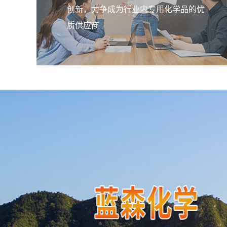
创新，力争成为行业内专用化学品的优
质供应商
橡胶脱模剂
该乳液均匀的包覆在胶粒表面，使胶
间产生一个滑移界面，阻隔了胶粒间
触，阻止了接触性粘结。