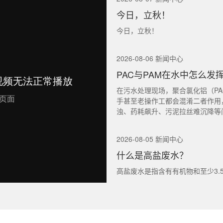
今日，立秋！
今日，立秋！
2026-08-06 新闻中心
PAC与PAM在水中怎么发
在污水处理现场，聚合氯化铝（PA
手甚至老操作工都会混淆二者作用
浊、药耗飙升、污泥拉丝难沉降等
2026-08-05 新闻中心
什么是高盐废水？
高盐废水是指含有有机物和至少3.