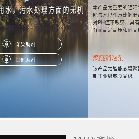
，水溶性好，
适用于活性，中
。性质稳定，
固色处理。对活
用。此外，还具
。
印染助剂
无醛固色剂 LS
其他助剂
以根据需求定
产品可以提高活性
料、活性翠蓝的
2026-08-07 新闻中心