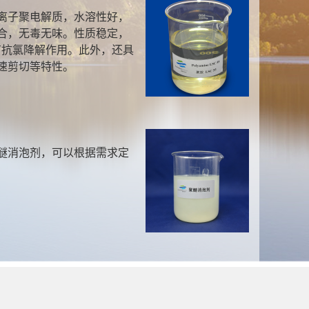
性等阴离子染料的染色或印花的
性染料固色效果尤佳。
F-36
染料湿摩擦牢度,可用于直接染
染色或印花处理。