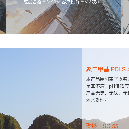
成品合格率＞99% 客户投诉率＜3次/年
无醛固色剂 LSF
完全溶解于水
适用于活性，中
-14之间。本
固色处理，对活
于源水净化和
无醛固色剂 LS