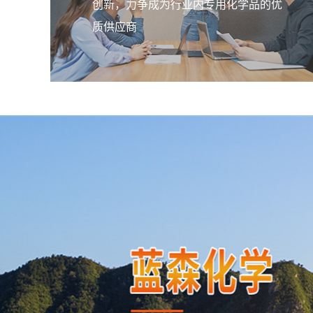
创新，力争成为行业内专用化学品的优
质供应商
聚二甲基 PDLS 49
本产品属阳离子季铵盐聚合物，能
呈真溶液。pH值适应范围广，在0.5
产品无臭、无味、无毒，可广泛用
污水处理。
聚胺 LSC 55