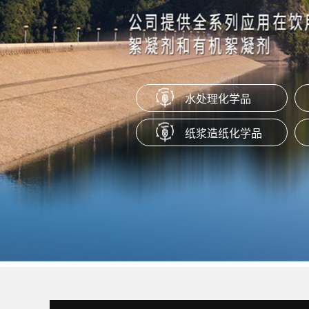
本产品为重要的强阳离子聚电解质
能与水以任意比例混合，无毒无味
对PH值不敏感，具有抗氯降解作
有耐高温高压和耐高速剪切等特性
水处理化学品
聚醚消泡剂
纸浆造纸化学品
该产品为智能嵌段聚醚消泡剂，可
制工业级或食品级。