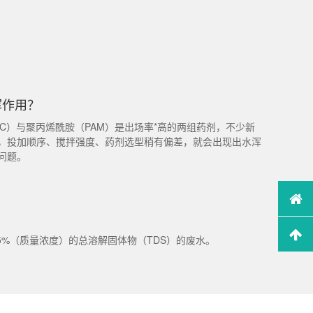
挥作用？
C）与聚丙烯酰胺（PAM）是出场率*高的两组药剂，不少新
，投加顺序、搅拌强度、药剂选型稍有偏差，就会出现出水浑
问题。
5%（质量浓度）的总溶解固体物（TDS）的废水。