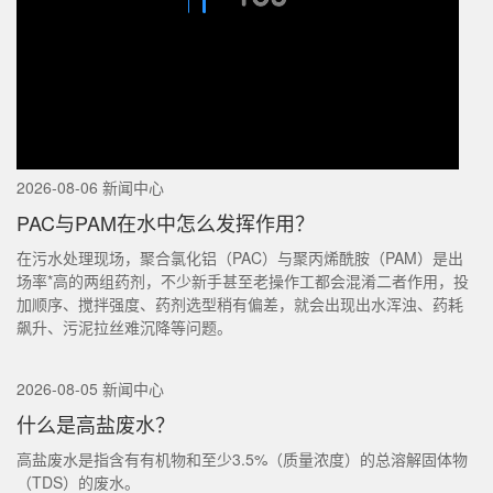
2026-08-06 新闻中心
PAC与PAM在水中怎么发挥作用？
在污水处理现场，聚合氯化铝（PAC）与聚丙烯酰胺（PAM）是出
场率*高的两组药剂，不少新手甚至老操作工都会混淆二者作用，投
加顺序、搅拌强度、药剂选型稍有偏差，就会出现出水浑浊、药耗
飙升、污泥拉丝难沉降等问题。
2026-08-05 新闻中心
什么是高盐废水？
高盐废水是指含有有机物和至少3.5%（质量浓度）的总溶解固体物
（TDS）的废水。