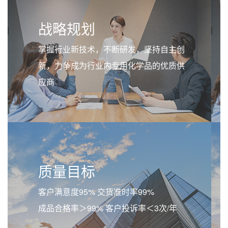
战略规划
掌握行业新技术，不断研发，坚持自主创
新，力争成为行业内专用化学品的优质供
应商
质量目标
客户满意度95% 交货准时率99%
成品合格率＞99% 客户投诉率＜3次/年