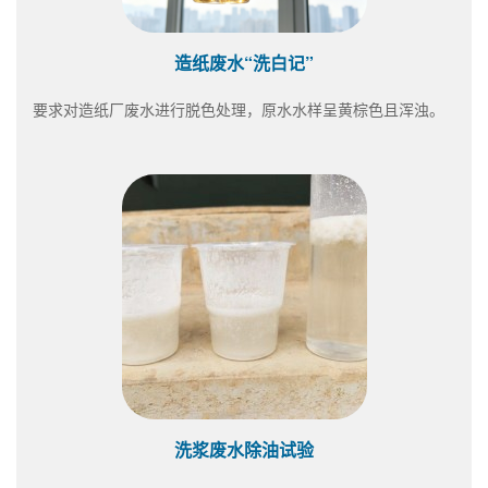
造纸废水“洗白记”
要求对造纸厂废水进行脱色处理，原水水样呈黄棕色且浑浊。
洗浆废水除油试验