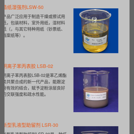
橡胶脱模剂
该乳液均匀的包覆在胶粒表面，使
胶粒与胶粒之间产生一个滑移界
面，阻隔了胶粒间的直接接触，阻
止了接触性粘结。
橡胶隔离剂
本产品是一种通过特定工艺制成的
水性硬脂酸盐，适用于橡胶塑料产
品作为抗粘剂、隔离剂、脱模剂、
防粘剂使用。
聚季铵盐系列（PQ-10）