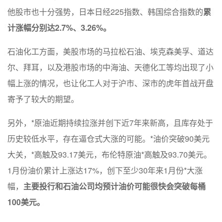
他股市也十分强势，日本日经225指数、韩国综合指数的
累
计涨幅分别达2.7%、3.26%。
石油化工方面，美股市场的马拉松石油、埃克森美孚、道达
尔、拜耳，以及港股市场的中海油、天德化工等均出现了小
幅上涨的情况，也让化工人对于沪市、深市的虎年首战开盘
寄予了较大的期望。
另外，*原油近期持续拉涨并创下近7年来新高，且库存处于
历史较低水平，存在逼仓式大涨的可能。*油价突破90美元
大关，*高触及93.17美元，布伦特原油*高触及93.70美元。
1月份油价累计上涨达17%，创下至少30年来1月份*大涨
幅，
主要投行和石油公司均预计油价可能很快会突破每桶
100美元。