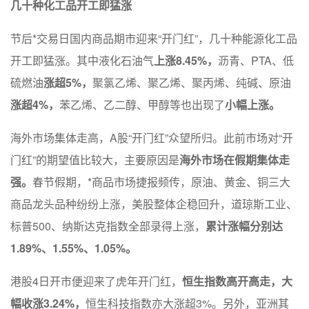
几十种化工品开工即猛涨
节后*交易日国内商品期市迎来“开门红”，几十种能源化工品
开工即猛涨。其中液化石油气
上涨8.45%，
沥青、PTA、低
硫燃油
涨超5%，
聚氯乙烯、聚乙烯、聚丙烯、纯碱、原油
涨超4%，
苯乙烯、乙二醇、甲醇等也出现了
小幅上涨。
海外市场集体走高，A股“开门红”众望所归。此前市场对“开
门红”的期望值比较大，主要原因是
海外市场在假期集体走
强。
春节假期，*商品市场捷报频传，原油、黄金、铜三大
商品龙头品种纷纷上涨，美股整体企稳回升，道琼斯工业、
标普500、纳斯达克指数全部录得上涨，
累计涨幅分别达
1.89%、1.55%、1.05%。
港股4日开市便迎来了虎年开门红，
恒生指数高开高走，大
幅收涨3.24%，
恒生科技指数亦大涨超3%。另外，亚洲其