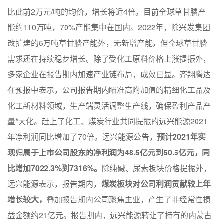
比此前2万元/吨的均价，增长将近4倍。目前全球草甘膦产
能约110万吨，70%产能集中在国内。2022年，除兴发集团
改扩建的5万吨草甘膦产能外，无新增产能，但全球草甘膦
需求还在持续稳步增长。除了受化工原料价格上涨提振外，
多家企业在报告期内加速产业链布局，成效已显。齐翔腾达
在预报中表示，公司报告期内瞄准高附加值的精细化工品及
化工新材料领域，生产端灵活调整生产线，确保盈利产品产
量*大化。赶上了化工、煤炭行业共同提振的远兴能源2021
年净利润同比增加了70倍。远兴能源公告，
预计2021年实
现归属于上市公司股东的净利润为48.5亿元到50.5亿元，同
比增加7022.3%到7316%。
除纯碱、尿素板块价格提振外，
远兴能源表示，报告期内，
煤炭板块对公司利润贡献较上年
增长较大，
叠加报告期内公司聚焦主业，产生了非经常性损
益金额约21亿元。报告期内，远兴能源转让了持有的内蒙古