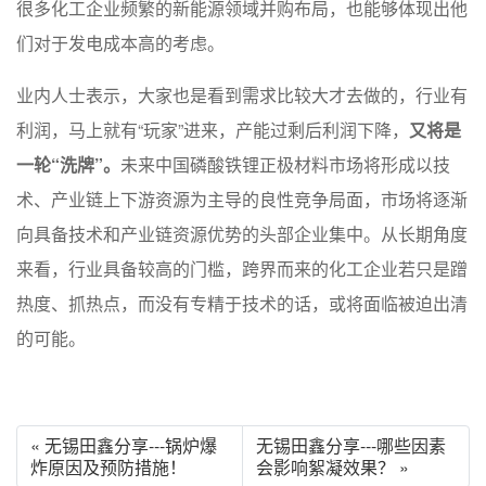
很多化工企业频繁的新能源领域并购布局，也能够体现出他
们对于发电成本高的考虑。
业内人士表示，大家也是看到需求比较大才去做的，行业有
利润，马上就有“玩家”进来，产能过剩后利润下降，
又将是
一轮“洗牌”。
未来中国磷酸铁锂正极材料市场将形成以技
术、产业链上下游资源为主导的良性竞争局面，市场将逐渐
向具备技术和产业链资源优势的头部企业集中。从长期角度
来看，行业具备较高的门槛，跨界而来的化工企业若只是蹭
热度、抓热点，而没有专精于技术的话，或将面临被迫出清
的可能。
« 无锡田鑫分享---锅炉爆
无锡田鑫分享---哪些因素
炸原因及预防措施！
会影响絮凝效果？ »