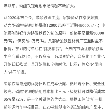
年以来，磷酸铁锂电池市场份额不断扩大。
从2020年末至今，磷酸铁锂主流厂家提价动作愈发频繁，
动力型磷酸铁锂价格
暴涨12000元/吨
至近期45000元/吨；电
池级碳酸锂作为磷酸铁锂的制备原料，价格更是
暴涨36000
元/吨，
*高突破8万元/吨。头部磷酸铁锂材料厂甚至封盘不
报价，拿到的订单也在“挑肥拣瘦”。火热的市场让磷酸铁锂
生产商看到机会，不仅多家厂商增资扩产，众多化工企业也
开始跃跃欲试，且开始联和宁德时代、比亚迪等众多“局内
人”共同前进。
磷酸铁锂电池的优势体现在成本低廉、循环寿命长、安全性
较高。磷酸铁锂的使用成本相比三元正极材料
可以降低成本
65%至72%，
是一个关键性的优势点。根据工信部*新一批
新能源汽车申报目录，在23款标明电池类型的纯电车型中，