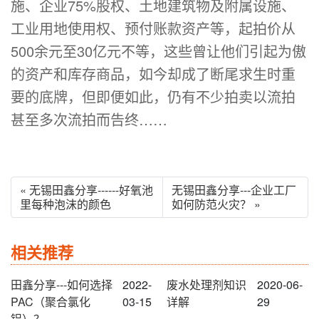
施、企业75%股权、土地建筑物及附属设施、
工业用地使用权、预付账款资产等，起拍价从
500余元至30亿元不等，这些曾让他们引起为傲
的资产和库存商品，如今却成了断尾求生时重
要的底牌，但即便如此，仍有不少拍卖以流拍
甚至多次流拍而告终……
« 无锡田鑫分享------好氧池
无锡田鑫分享---企业工厂
里每种泡沫的颜色
如何防范火灾？ »
相关推荐
田鑫分享---如何选择
2022-
废水处理剂知识
2020-06-
PAC（聚合氯化
03-15
详解
29
铝）？