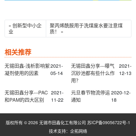
« 创新型中小企
聚丙烯酰胺用于洗煤废水要注意煤
业
质！ »
相关推荐
无锡田鑫-浅析影响絮
2021-
无锡田鑫分享---曝气
2021-
凝剂使用的因素
05-14
沉砂池都有些什么作
12-13
用？
无锡田鑫分享---PAC
2021-
元旦春节物流停运
2020-12-
和PAM的四大区别
11-22
通知
18
版权所有 © 2026 无锡市田鑫化工有限公司
苏ICP备09056722号-1
技术支持：
企拓网络