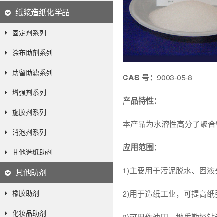
纸浆造纸化学品
固定剂系列
涂布助剂系列
助留助滤系列
CAS
号
：
9003-05-8
增强剂系列
产品特性：
施胶剂系列
本产品为水溶性高分子聚合
消泡剂系列
应用范围：
其他造纸助剂
1)主要用于污泥脱水、固
其他助剂
橡胶助剂
2)用于造纸工业，可提高
化妆品助剂
3)可用作油田、地质勘探