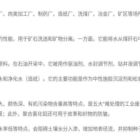
酒厂、肉类加工厂、制药厂、造纸厂、洗煤厂、冶金厂、矿区等
异的性能，用于矿石洗选和矿物分离。一方面，它能将水从煤矸
要原料。在石油开采中，它被用作驱油剂、水封调节剂、钻井液调
废水和净化水（造纸）。它的主要功能是作为中性施胶沉淀剂和松
量大、颜色深、有机污染物含量高等特点，是五大*难处理的工业
著；此外，聚合氯化铝还可用于皮革和织物的防皱。
导水率低等特点，会阻碍土壤水分入渗，增加地表径流，并抑制