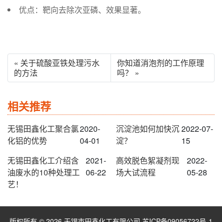
优点：靶向去除次亚磷、效果显著。
« 关于硫酸亚铁处理污水
你知道消泡剂的工作原理
的方法
吗？ »
相关推荐
无锡田鑫化工聚合氯
2020-
沉淀池如何加快沉
2022-07-
化铝的优势
04-01
淀？
15
无锡田鑫化工介绍含
2021-
高效脱色絮凝剂现
2022-
油废水的10种处理工
06-22
场大试流程
05-28
艺！
版权所有 © 2026 无锡市田鑫化工有限公司
苏ICP备09056722号-1