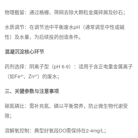
‌物理截留‌：通过格栅、筛网去除大颗粒金属碎屑及砂石；
‌水质调节‌：在调节池中平衡废水pH（通常调至中性或碱
性）及水量，为后续投药创造条件。
‌混凝沉淀核心环节‌
‌药剂选择‌：阴离子型（pH 6-9）：适用于含正电重金属离子
（如Fe³⁺、Zn²⁺）的废水；
三、关键参数与注意事项
‌碳氮磷比‌：需补充氮、磷以平衡营养，防止微生物代谢受
限；
‌溶解氧控制‌：典型好氧段DO需保持在2-4mg/L；