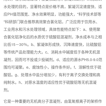
水处理的目的，显著特点是价格不高，絮凝沉淀速度快、适
应PH值范围宽、净水效果明显，功能强大，*科学技术部等
*科研部门联合推荐高效聚合氯化铝，广泛应用于饮用水、
工业用水和污水处理领域，具体性能特点如下：a、使用聚
合氯化铝净化后的水质优于硫酸铝混凝剂，净水成本与之相
比低15－30％。b、絮凝体形成快、沉降速度快，比硫酸铝
等传统产品处理能力大。c、消耗水中碱度低于各种无机混
凝剂，因而可不投或少投碱剂。d、适应的源水PH5.0-9.0范
围均可凝聚。e、腐蚀性小，操作条件好。f、溶解性优于硫
酸铝。g、处理水中盐分增加少，有利于离子交换处理和高
纯制水。h、对原水温度的适应性优于硫酸铝等无机混凝
剂。
它
是一种重要的无机高分子混凝剂，由氢氧根离子的架桥作