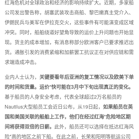
红海危机对全球政治和经济的影响持续扩大。近期，多家船
公司发出警告称，胡塞武装攻击商船、黎巴嫩真主党介入、
伊朗民兵与美军在伊拉克交火，这些事件有可能演变成区域
冲突。同时，船舶绕道好望角导致的运价上升问题也开始显
现。货主的成本增加，有消息称部分欧洲客户已要求推迟出
货。通胀引发的消费紧缩和加薪罢工抗议正在对供应链和需
求端造成冲击。
业内人士认为，
关键要看年后亚洲的复工情况以及欧美下单
的时间和货量。运价*快可能在3月中下旬出现真正的变化。
基于船员的人身安全考虑，代表全球超过2万名船员的
Nautilus大型船员工会近日公布，从19日起，
如果船员在英
国和美国关联的船舶上工作，他们在经过红海*危险地区期
间将获得双倍的日薪。
此外，船员还可以选择在抵达红海风
险*高的地区之前下船。在此之前，长荣和阳明等航运公司