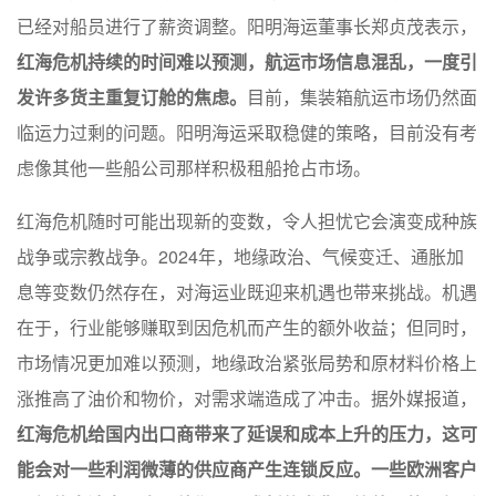
已经对船员进行了薪资调整。阳明海运董事长郑贞茂表示，
红海危机持续的时间难以预测，航运市场信息混乱，一度引
发许多货主重复订舱的焦虑。
目前，集装箱航运市场仍然面
临运力过剩的问题。阳明海运采取稳健的策略，目前没有考
虑像其他一些船公司那样积极租船抢占市场。
红海危机随时可能出现新的变数，令人担忧它会演变成种族
战争或宗教战争。2024年，地缘政治、气候变迁、通胀加
息等变数仍然存在，对海运业既迎来机遇也带来挑战。机遇
在于，行业能够赚取到因危机而产生的额外收益；但同时，
市场情况更加难以预测，地缘政治紧张局势和原材料价格上
涨推高了油价和物价，对需求端造成了冲击。据外媒报道，
红海危机给国内出口商带来了延误和成本上升的压力，这可
能会对一些利润微薄的供应商产生连锁反应。一些欧洲客户