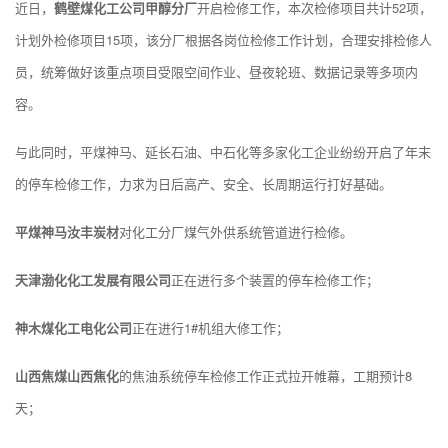
近日，
鹤壁煤化工公司甲醇分厂
开启检修工作，本次检修项目共计52项，
计划外检修项目15项，该分厂根据各岗位检修工作计划，合理安排检修人
员，统筹做好该重点项目受限空间作业、昼夜轮班、数据记录等多项内
容。
与此同时，平煤神马、延长石油、中石化等多家化工企业纷纷开启了年末
的停车检修工作，力求为日后高产、安全、长周期运行打好基础。
平煤神马汝丰炭材
对化工分厂煤气外供系统管道进行检修。
天津渤化化工发展有限公司
正在进行多个装置的停车检修工作；
神木煤化工电化公司
正在进行1#机组大修工作；
山西焦煤山西焦化
的焦油系统停车检修工作正式拉开帷幕，工期预计8
天；