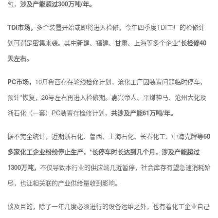
旬，
涉及产能超过300万吨/年。
TDI市场，
多个装置开始或即将进入检修，今年四季度TDI工厂的检修计
划可谓是密集来袭。其中新建、福建、甘肃、上海等多个企业
*长检修40
天左右。
PC市场，
10月鲁西存在轮线检修计划，沧化工厂因装置问题临时停车，
预计*恢复，20号左右再进入检修期。嘉兴帝人、平煤神马、沧州大化及
浙石化（一套）PC装置存检修计划，
共涉及产能61万吨/年。
据不完全统计，近期浙石化、鲁西、上海石化、长春化工、中海壳牌等
60
多家化工企业纷纷停止生产，*长停车时长达到几个月，涉及产能超过
1300万吨，
不仅导致本行业的供应端几近暂停，社会库存有望急速消耗殆
尽，也让相关联的产业供给量收到影响。
谈及目的，除了一年几度必须进行的设备运维之外，也有着化工企业自己