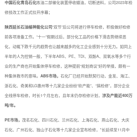
中国石化青岛石化
炼油二部催化装置停收蜡油，切断进料，公司2023年检
修技改工作正式拉开序幕；
陕西延长石油榆神能化公司
“双节”后公司将进行停车检修，积极做好检修
前各项准备工作。“十一”假期过后，部分化工品的价格下滑态势继续恶
化，动辄下跌千元的趋势也让越来越多的化工企业感到十分无力。如同上
半年的人为控销一般，下半年ABS、PE、TDI、双酚A、双氧水等多个行
业的生产商也开始集体停车检修，这种提前“规划商议”好的举措，颇有一
种集体救市的意味。
ABS市场，
石化厂已经开始默契行动，金发、海江、
浙石化、奇美和LG惠州等十几家企业纷纷“砍产能”、“搞检修”，部分企业
全线停车检修，时长1个月左右，且年末仍存检修计划，
涉及产能近400万
吨/年。
PE市场，
茂名石化、四川石化、兰州石化、上海石化、燕山石化、大庆
石化、广州石化、独山子石化等十几家企业宣布检修，*长延续至11月中