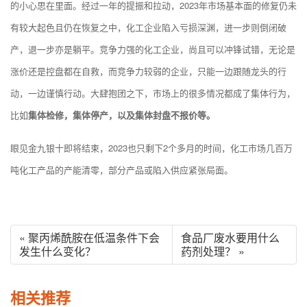
的小心思在里面。经过一年的提振和拉动，2023年市场基本面的修复仍未
有较大起色且仍在恢复之中，化工企业陷入亏损深渊，进一步则倒闭破
产，退一步亦是躺平。竞争力强的化工企业，尚且可以冲锋试错，无论是
涨价还是控盘都在自救，而竞争力较弱的企业，只能一边跟随龙头的行
动，一边谨慎行动。大肆抱团之下，市场上的很多情况都成了集体行为，
比如
集体检修，集体停产，以及集体封盘不报价等。
眼见金九银十即将结束，2023也只剩下2个多月的时间，化工市场几百万
吨化工产品的产能清零，部分产品或陷入供应紧张局面。
« 聚丙烯酰胺在低温条件下会
食品厂废水要用什么
发生什么变化？
药剂处理？ »
相关推荐