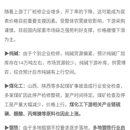
随着上游丁厂检修企业增多，开丁率的下降，这可能成为尿
表价格目前重要支摸因素。受整体农需疲软影响，下游采购
谨慎，目前国内尿素市场缺乏强势利好支撑，价格缓慢下滑
为主。
▶纯碱：
由于个别企业检修，纯碱货源偏紧，预计纯碱厂加
库存在14万吨左右，市场货源较少。纯碱下游补库，供需博
弈，综合预计后市纯碱有上行空间。
▶煤化工：
山西、陕西等多起煤矿事故造成行业安全检查，
多家煤矿因此停产检修整顿，复产时间待定。煤矿检查及停
工是产量大幅减少，价格上行。
煤化工下游相关产业链硫
磺、醋酸、丙烯腈等原料也因此上涨。
▶钢铁：
由于多地粗钢平控要求逐步落地，
多地钢铁行业启