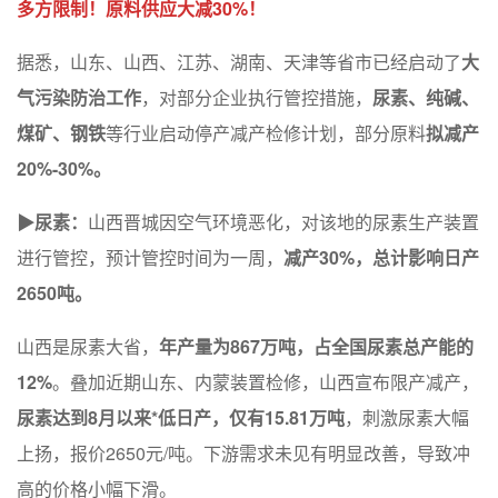
多方限制！原料供应大减30%！
据悉，山东、山西、江苏、湖南、天津等省市已经启动了
大
气污染防治工作
，对部分企业执行管控措施，
尿素、纯碱、
煤矿、钢铁
等行业启动停产减产检修计划，部分原料
拟减产
20%-30%。
▶尿素：
山西晋城因空气环境恶化，对该地的尿素生产装置
进行管控，预计管控时间为一周，
减产30%，总计影响日产
2650吨。
山西是尿素大省，
年产量为867万吨，占全国尿素总产能的
12%
。叠加近期山东、内蒙装置检修，山西宣布限产减产，
尿素达到8月以来*低日产，仅有15.81万吨
，刺激尿素大幅
上扬，报价2650元/吨。下游需求未见有明显改善，导致冲
高的价格小幅下滑。