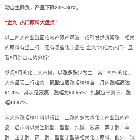
动自主降负，产量下降20%-30%。
“金九”热门原料大盘点！
以上四大产业链面临减产限产风波，或引发供货紧张，相关
的原料有望上行，还有哪些化工品在“金九”将成为热门？且
看8月综合走势分析：
纵观8月的化工大宗榜，以
涨多跌少
为主。其中82%的化工
大宗呈现上行趋势，
硫酸
位居涨幅榜榜首，月内
涨幅高达
61.4%
；其次是
液氯
，
涨幅为50.55%
；
纯碱
位于第三，
涨
幅43.87%
。
从大宗涨幅榜中可以得出，上涨的多为煤化工产业链的产
品，后市可以关注硫酸、醋酸、纯碱、液氯、异丁醇、辛
醇、正丁醇、丙二醇、醋酸丁酯等相关化工原料。此外，钛